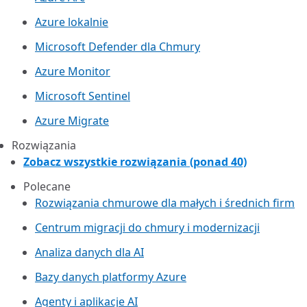
Azure lokalnie
Microsoft Defender dla Chmury
Azure Monitor
Microsoft Sentinel
Azure Migrate
Rozwiązania
Zobacz wszystkie rozwiązania (ponad 40)
Polecane
Rozwiązania chmurowe dla małych i średnich firm
Centrum migracji do chmury i modernizacji
Analiza danych dla AI
Bazy danych platformy Azure
Agenty i aplikacje AI