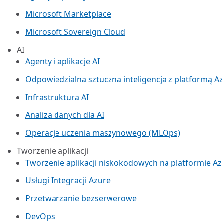
Microsoft Marketplace
Microsoft Sovereign Cloud
AI
Agenty i aplikacje AI
Odpowiedzialna sztuczna inteligencja z platformą A
Infrastruktura AI
Analiza danych dla AI
Operacje uczenia maszynowego (MLOps)
Tworzenie aplikacji
Tworzenie aplikacji niskokodowych na platformie A
Usługi Integracji Azure
Przetwarzanie bezserwerowe
DevOps