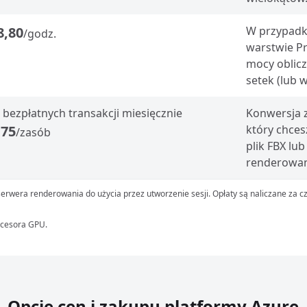
8,80
W przypadk
/godz.
warstwie Pr
mocy oblicz
setek (lub 
 bezpłatnych transakcji miesięcznie
Konwersja 
,75
który chce
/zasób
plik FBX l
renderowan
erwera renderowania do użycia przez utworzenie sesji. Opłaty są naliczane za c
ocesora GPU.
Opcje cen i zakupu platformy Azure