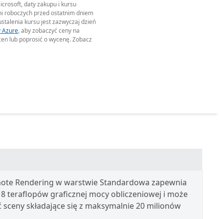
crosoft, daty zakupu i kursu
ni roboczych przed ostatnim dniem
talenia kursu jest zazwyczaj dzień
y Azure
, aby zobaczyć ceny na
 cen lub poprosić o wycenę. Zobacz
ote Rendering w warstwie Standardowa zapewnia
 8 teraflopów graficznej mocy obliczeniowej i może
sceny składające się z maksymalnie 20 milionów
.