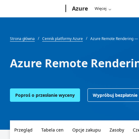
Microsoft
Azure
Więcej
Strona główna
Cennik platformy Azure
Azure Remote Rendering — 
Azure Remote Renderi
Poproś o przesłanie wyceny
Wypróbuj bezpłatnie
Przegląd
Tabela cen
Opcje zakupu
Zasoby
Cz