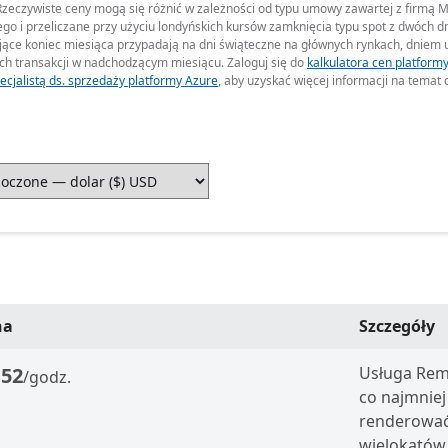
zeczywiste ceny mogą się różnić w zależności od typu umowy zawartej z firmą Mi
go i przeliczane przy użyciu londyńskich kursów zamknięcia typu spot z dwóch d
ące koniec miesiąca przypadają na dni świąteczne na głównych rynkach, dniem us
ich transakcji w nadchodzącym miesiącu. Zaloguj się do
kalkulatora cen platform
ecjalistą ds. sprzedaży platformy Azure
, aby uzyskać więcej informacji na temat
na
Szczegóły
,52
Usługa Rem
/godz.
co najmniej
renderować 
wielokątów