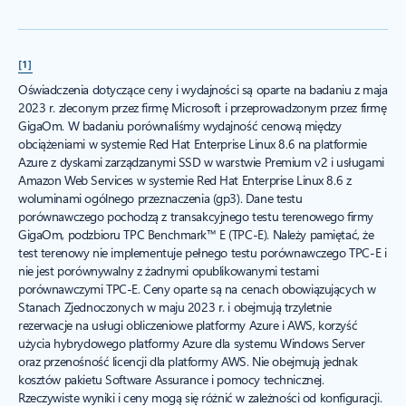
[1]
Oświadczenia dotyczące ceny i wydajności są oparte na badaniu z maja
2023 r. zleconym przez firmę Microsoft i przeprowadzonym przez firmę
GigaOm. W badaniu porównaliśmy wydajność cenową między
obciążeniami w systemie Red Hat Enterprise Linux 8.6 na platformie
Azure z dyskami zarządzanymi SSD w warstwie Premium v2 i usługami
Amazon Web Services w systemie Red Hat Enterprise Linux 8.6 z
woluminami ogólnego przeznaczenia (gp3). Dane testu
porównawczego pochodzą z transakcyjnego testu terenowego firmy
GigaOm, podzbioru TPC Benchmark™ E (TPC-E). Należy pamiętać, że
test terenowy nie implementuje pełnego testu porównawczego TPC-E i
nie jest porównywalny z żadnymi opublikowanymi testami
porównawczymi TPC-E. Ceny oparte są na cenach obowiązujących w
Stanach Zjednoczonych w maju 2023 r. i obejmują trzyletnie
rezerwacje na usługi obliczeniowe platformy Azure i AWS, korzyść
użycia hybrydowego platformy Azure dla systemu Windows Server
oraz przenośność licencji dla platformy AWS. Nie obejmują jednak
kosztów pakietu Software Assurance i pomocy technicznej.
Rzeczywiste wyniki i ceny mogą się różnić w zależności od konfiguracji.