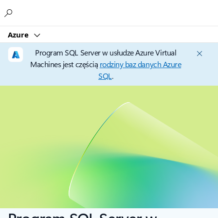
Microsoft
Azure
Program SQL Server w usłudze Azure Virtual
Machines jest częścią
rodziny baz danych Azure
SQL
.
Program SQL Server w