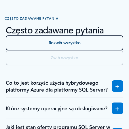
Powrót do sekcji Zasoby — sekcja karty Przewodniki Szybki start i
CZĘSTO ZADAWANE PYTANIA
Często zadawane pytania
Rozwiń wszystko
Zwiń wszystko
Co to jest korzyść użycia hybrydowego
platformy Azure dla platformy SQL Server?
Które systemy operacyjne są obsługiwane?
Jaki jest stan oferty programu SQL Server w