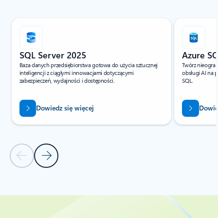
Przewijanie sekcji Zasoby — sekcja karty Przewodniki Szybki start i
SQL Server 2025
Azure S
Baza danych przedsiębiorstwa gotowa do użycia sztucznej
Twórz nieogran
inteligencji z ciągłymi innowacjami dotyczącymi
obsługi AI na 
zabezpieczeń, wydajności i dostępności.
SQL.
Dowiedz się więcej
Dowie
Poprzedni slajd — sekcja karty Przewodniki Szybki start i
Następny slajd — sekcja karty Przewodniki Szybki 
Powrót do sekcji Zasoby — sekcja karty Przewodniki Szybki start i