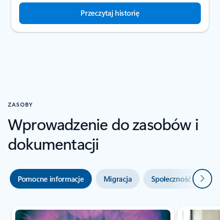
Przeczytaj historię
ZASOBY
Wprowadzenie do zasobów i
dokumentacji
Dalej
Pomocne informacje
Migracja
Społeczność i pomoc
Przewijanie sekcji Zasoby — sekcja karty Przewodniki Szybki start i