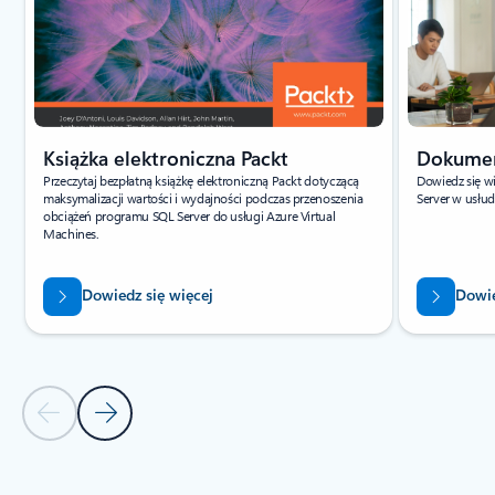
Książka elektroniczna Packt
Dokumen
Przeczytaj bezpłatną książkę elektroniczną Packt dotyczącą
Dowiedz się w
maksymalizacji wartości i wydajności podczas przenoszenia
Server w usłud
obciążeń programu SQL Server do usługi Azure Virtual
Machines.
Dowiedz się więcej
Dowie
Poprzedni slajd — sekcja karty Przewodniki Szybki start i
Następny slajd — sekcja karty Przewodniki Szybki 
Powrót do kart