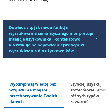
wzorce na dużą skalę.
Dowiedz się, jak nowa funkcja
wyszukiwania semantycznego interpretuje
intencje użytkownika i kontekstowo
klasyfikuje najodpowiedniejsze wyniki
wyszukiwania dla użytkowników
Wyodrębniaj wiedzę bez
Szybciej uzyskuj
względu na miejsce
szczegółowe inform
Nas
przechowywania Twoich
różnych typów
danych
zawartości