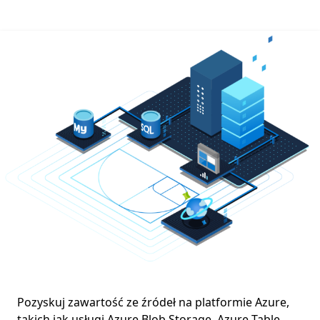
Azure Kubernetes Service (AKS)
Pozyskuj zawartość ze źródeł na platformie Azure,
takich jak usługi Azure Blob Storage, Azure Table