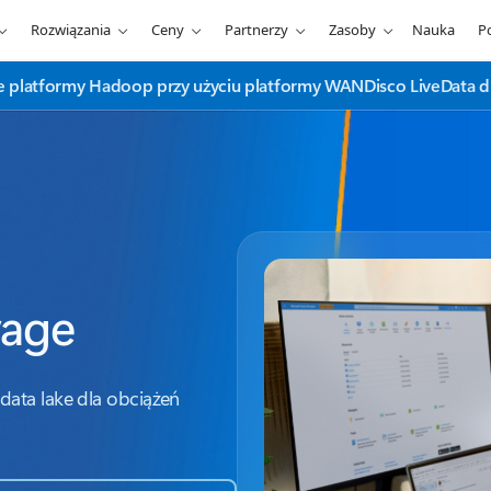
Rozwiązania
Ceny
Partnerzy
Zasoby
Nauka
P
e platformy Hadoop przy użyciu platformy WANDisco LiveData d
rage
ata lake dla obciążeń