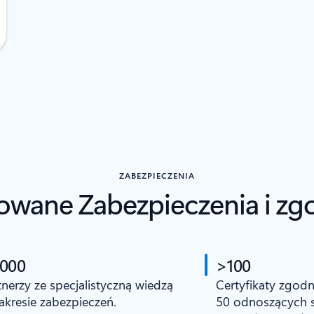
ZABEZPIECZENIA
ane Zabezpie­czenia i z
 000
>100
tnerzy ze specjalistyczną wiedzą
Certyfikaty zgod
akresie zabezpieczeń.
50 odnoszących s