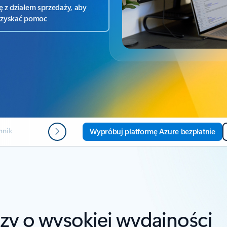
ę z działem sprzedaży, aby
zyskać pomoc
nnik
Historie klientów
Zasoby
FAQ
Następne
Wypróbuj platformę Azure bezpłatnie
zy o wysokiej wydajności