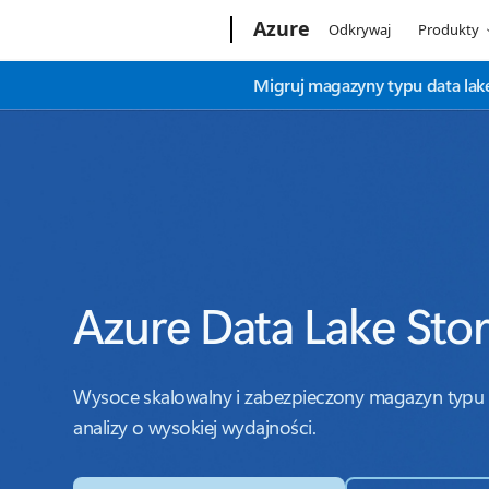
Microsoft
Azure
Odkrywaj
Produkty
Migruj magazyny typu data lak
Azure Data Lake Sto
Wysoce skalowalny i zabezpieczony magazyn typu d
analizy o wysokiej wydajności.