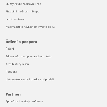
Služby Azure na úrovni Free
Flexibilní možnosti nákupu
FinOps v Azure
Maximalizujte návratnost investic do AI
Řešení a podpora
Řešení
Zdroje informací pro urychlení růstu
Architektury řešení
Podpora
Ukázka Azure a živé otázky a odpovědi
Partneři
Společnosti vyvíjející software