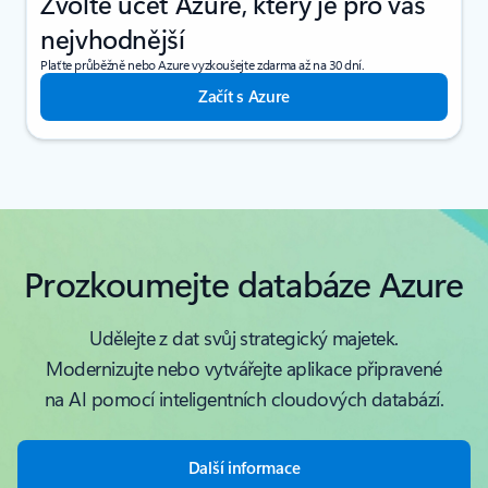
Zvolte účet Azure, který je pro vás
nejvhodnější
Plaťte průběžně nebo Azure vyzkoušejte zdarma až na 30 dní.
Začít s Azure
Prozkoumejte databáze Azure
Udělejte z dat svůj strategický majetek.
Modernizujte nebo vytvářejte aplikace připravené
na AI pomocí inteligentních cloudových databází.
Další informace