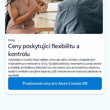
Ceny
Ceny poskytující flexibilitu a
kontrolu
Vyhledejte si model, který nejlépe vyhovuje vašim úlohám, s bezplatnými
možnostmi pro testování a vývoj. Využijte prakticky neomezenou propustnost
a úložiště, architektury škálování na více instancí pro automatickou elasticitu,
tradiční vertikální navýšení kapacity uzlů a bezserverové možnosti založené na
spotřebě.
Prozkoumat ceny pro Azure Cosmos DB