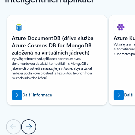
Indikátor snímku {0} {1}
Azure DocumentDB (dříve služba
Azure Ku
Azure Cosmos DB for MongoDB
Vytvářejte a n
automatizovan
založená na virtuálních jádrech)
Kubernetes pro
Vytvářejte inovativní aplikace s opensourcovou
dokumentovou databází kompatibilní s MongoDB v
jakémkoli prostředí a nasazujte je v Azure, abyste získali
nejlepší podnikové prostředí s flexibilitou hybridního a
multicloudového řešení.
Další informace
Další
Předchozí snímek
Další snímek