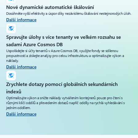
Nové dynamické automatické škálování
Dosáhněte vyšší efektivity a úspor díky nezávislému škálování nestejnorodých úloh.
Další informace
Spravujte úlohy s více tenanty ve velkém rozsahu se
sadami Azure Cosmos DB
Uspořádejte si účty tenantů v Azure Cosmos DB, využijte fondy se sdílenou
propustností a získejte analýzy pro celou infrastrukturu a optimalizujte výkon a
náklady.
Další informace
Zrychlete dotazy pomocí globálních sekundárních
indexů
Optimalizujte výkon a snižte náklady vytvářením kontejnerů pouze pro čtení s
různými klíči oddílů a převedením dotazů napříč oddíly na rychlá vyhledávání s
jedním oddílem.
Další informace