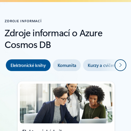
ZDROJE INFORMACÍ
Zdroje informací o Azure
Cosmos DB
Další
Elektronické knihy
Komunita
Kurzy a cvičení
Z