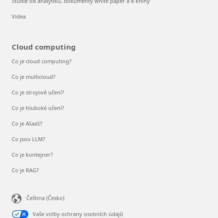
Studie od analytiků, dokumenty white paper a e-knihy
Videa
Cloud computing
Co je cloud computing?
Co je multicloud?
Co je strojové učení?
Co je hluboké učení?
Co je AIaaS?
Co jsou LLM?
Co je kontejner?
Co je RAG?
Čeština (Česko)
Vaše volby ochrany osobních údajů