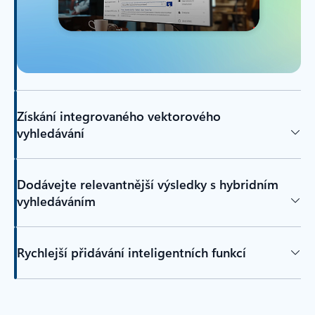
Získání integrovaného vektorového
vyhledávání
Dodávejte relevantnější výsledky s hybridním
vyhledáváním
Rychlejší přidávání inteligentních funkcí
Zpět na karty