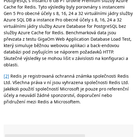
PostgreSQL s instancí 6 GB P1 úrovně Premium služby Azure
Cache for Redis. Tyto výsledky byly porovnány s instancemi
Gen 5 Pro obecné účely s 8, 16, 24 a 32 virtuálními jádry služby
Azure SQL DB a instance Pro obecné účely s 8, 16, 24 a 32
virtuálními jádry služby Azure Database for PostgreSQL bez
služby Azure Cache for Redis. Benchmarková data jsou
převzata z testu GigaOm Web Application Database Load Test,
který simuluje běžnou webovou aplikaci a back-endovou
databázi pod zvyšujícím se náporem požadavků HTTP.
Skutečné výsledky se mohou lišit v závislosti na konfiguraci a
oblasti.
[2]
Redis je registrovaná ochranná známka společnosti Redis
Ltd. Všechna práva v ní jsou vyhrazena společnosti Redis Ltd.
Jakékoli použití společností Microsoft je pouze pro referenční
účely a neuvádí žádné sponzorství, doporučení nebo
přidružení mezi Redis a Microsoftem.