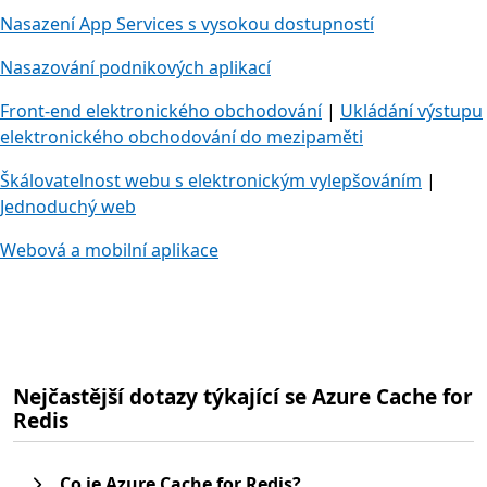
Nasazení App Services s vysokou dostupností
Nasazování podnikových aplikací
Front-end elektronického obchodování
|
Ukládání výstupu
elektronického obchodování do mezipaměti
Škálovatelnost webu s elektronickým vylepšováním
|
Jednoduchý web
Webová a mobilní aplikace
Nejčastější dotazy týkající se Azure Cache for
Redis
Co je Azure Cache for Redis?