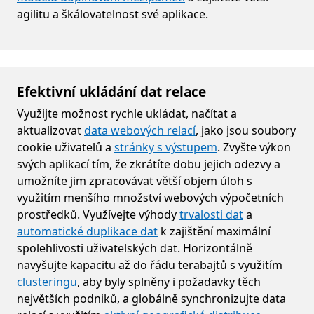
agilitu a škálovatelnost své aplikace.
Efektivní ukládání dat relace
Využijte možnost rychle ukládat, načítat a
aktualizovat
data webových relací
, jako jsou soubory
cookie uživatelů a
stránky s výstupem
. Zvyšte výkon
svých aplikací tím, že zkrátíte dobu jejich odezvy a
umožníte jim zpracovávat větší objem úloh s
využitím menšího množství webových výpočetních
prostředků. Využívejte výhody
trvalosti dat
a
automatické duplikace dat
k zajištění maximální
spolehlivosti uživatelských dat. Horizontálně
navyšujte kapacitu až do řádu terabajtů s využitím
clusteringu
, aby byly splněny i požadavky těch
největších podniků, a globálně synchronizujte data