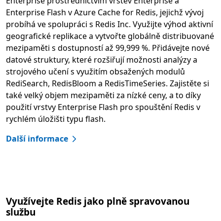
Enterprise prostřednictvím vrstev Enterprise a
Enterprise Flash v Azure Cache for Redis, jejichž vývoj
probíhá ve spolupráci s Redis Inc. Využijte výhod aktivní
geografické replikace a vytvořte globálně distribuované
mezipaměti s dostupností až 99,999 %. Přidávejte nové
datové struktury, které rozšiřují možnosti analýzy a
strojového učení s využitím obsažených modulů
RediSearch, RedisBloom a RedisTimeSeries. Zajistěte si
také velký objem mezipaměti za nízké ceny, a to díky
použití vrstvy Enterprise Flash pro spouštění Redis v
rychlém úložišti typu flash.
Další informace
Využívejte Redis jako plně spravovanou
službu