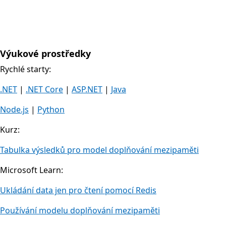
Výukové prostředky
Rychlé starty:
.NET
|
.NET Core
|
ASP.NET
|
Java
Node.js
|
Python
Kurz:
Tabulka výsledků pro model doplňování mezipaměti
Microsoft Learn:
Ukládání data jen pro čtení pomocí Redis
Používání modelu doplňování mezipaměti