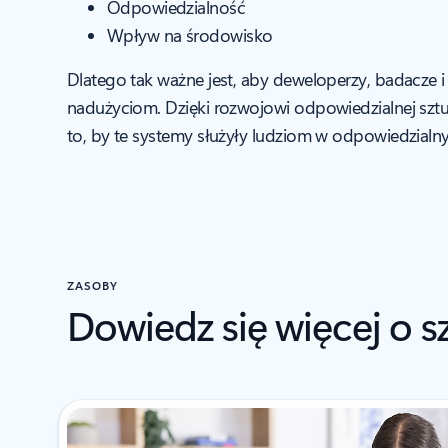
Odpowiedzialność
Wpływ na środowisko
Dlatego tak ważne jest, aby deweloperzy, badacze i
nadużyciom. Dzięki rozwojowi odpowiedzialnej szt
to, by te systemy służyły ludziom w odpowiedzialn
ZASOBY
Dowiedz się więcej o s
Wyświetlono nowe slajdy