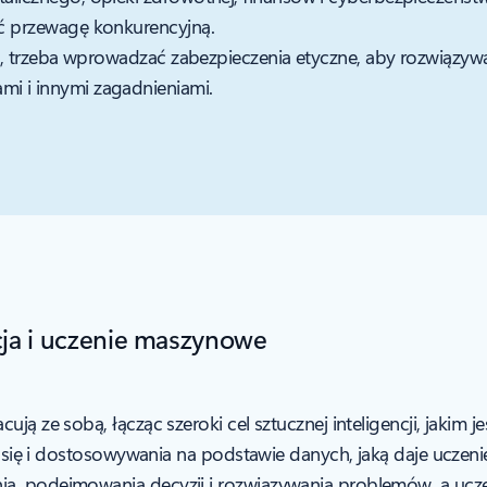
ać przewagę konkurencyjną.
wija, trzeba wprowadzać zabezpieczenia etyczne, aby rozwiąz
mi i innymi zagadnieniami.
ncja i uczenie maszynowe
ją ze sobą, łącząc szeroki cel sztucznej inteligencji, jakim j
nia się i dostosowywania na podstawie danych, jaką daje ucze
nia, podejmowania decyzji i rozwiązywania problemów, a u