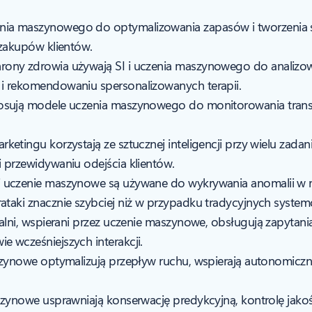
nia maszynowego do optymalizowania zapasów i tworzenia si
 zakupów klientów.
ochrony zdrowia używają SI i uczenia maszynowego do analiz
 i rekomendowaniu spersonalizowanych terapii.
 stosują modele uczenia maszynowego do monitorowania trans
arketingu korzystają ze sztucznej inteligencji przy wielu zada
i przewidywaniu odejścia klientów.
ja i uczenie maszynowe są używane do wykrywania anomalii w 
ataki znacznie szybciej niż w przypadku tradycyjnych syste
rtualni, wspierani przez uczenie maszynowe, obsługują zapytan
e wcześniejszych interakcji.
aszynowe optymalizują przepływ ruchu, wspierają autonomiczną 
maszynowe usprawniają konserwację predykcyjną, kontrolę jak