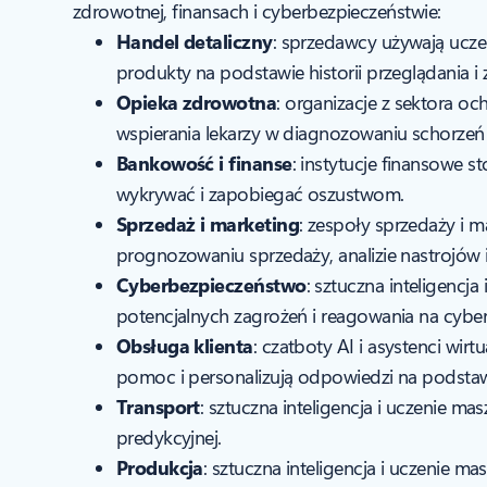
zdrowotnej, finansach i cyberbezpieczeństwie:
Handel detaliczny
: sprzedawcy używają ucze
produkty na podstawie historii przeglądania i
Opieka zdrowotna
: organizacje z sektora 
wspierania lekarzy w diagnozowaniu schorzeń
Bankowość i finanse
: instytucje finansowe
wykrywać i zapobiegać oszustwom.
Sprzedaż i marketing
: zespoły sprzedaży i m
prognozowaniu sprzedaży, analizie nastrojów 
Cyberbezpieczeństwo
: sztuczna inteligenc
potencjalnych zagrożeń i reagowania na cyber
Obsługa klienta
: czatboty AI i asystenci wi
pomoc i personalizują odpowiedzi na podstawi
Transport
: sztuczna inteligencja i uczenie m
predykcyjnej.
Produkcja
: sztuczna inteligencja i uczenie 