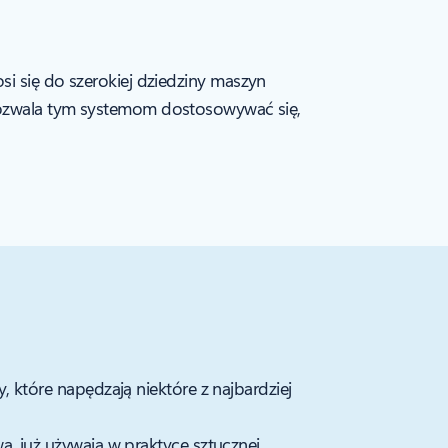
si się do szerokiej dziedziny maszyn
a pozwala tym systemom dostosowywać się,
, które napędzają niektóre z najbardziej
a, już używają w praktyce sztucznej