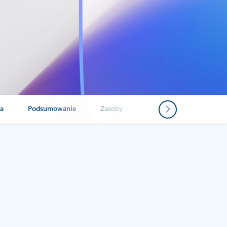
ia
Podsumowanie
Zasoby
Często zadawane pytania