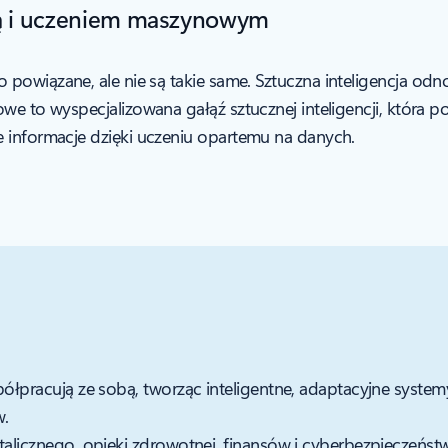
ją i uczeniem maszynowym
 powiązane, ale nie są takie same. Sztuczna inteligencja odno
nowe to wyspecjalizowana gałąź sztucznej inteligencji, któr
e informacje dzięki uczeniu opartemu na danych.
ółpracują ze sobą, tworząc inteligentne, adaptacyjne systemy
w.
alicznego, opieki zdrowotnej, finansów i cyberbezpieczeństw