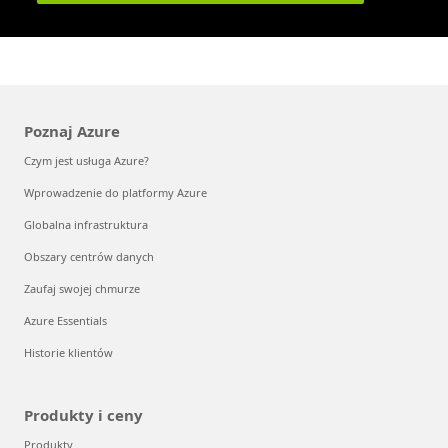
Poznaj Azure
Czym jest usługa Azure?
Wprowadzenie do platformy Azure
Globalna infrastruktura
Obszary centrów danych
Zaufaj swojej chmurze
Azure Essentials
Historie klientów
Produkty i ceny
Produkty