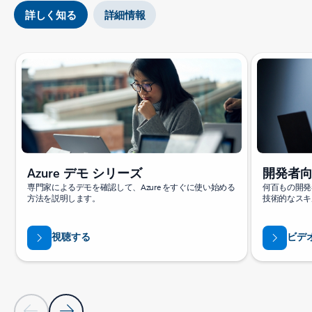
詳しく知る
詳細情報
Azure デモ シリーズ
開発者
専門家によるデモを確認して、Azure をすぐに使い始める
何百もの開発
方法を説明します。
技術的なスキ
視聴する
ビデ
前のスライド
次のスライド