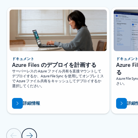
ドキュメント
ドキュメン
Azure Files のデプロイを計画する
Azure 
サーバーレスの Azure ファイル共有を直接マウントして
る
デプロイするか、Azure File Sync を使用してオンプレミス
Azure Fi
で Azure ファイル共有をキャッシュしてデプロイするか
さい。
選択してください。
詳細情報
詳細
前のスライド
次のスライド