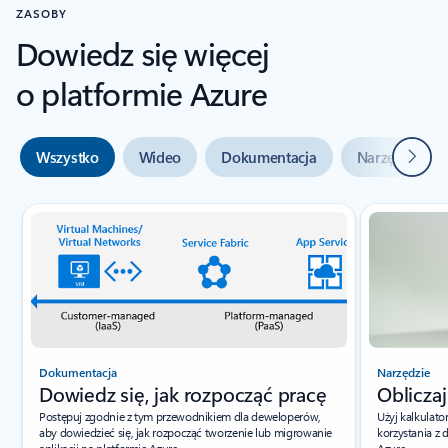
ZASOBY
Dowiedz się więcej
o platformie Azure
Dalej
Wszystko
Wideo
Dokumentacja
Narzędzia
Wskaźnik slajdu {0} {1}
Dokumentacja
Narzędzie
Dowiedz się, jak rozpocząć pracę
Obliczaj
Postępuj zgodnie z tym przewodnikiem dla deweloperów,
Użyj kalkulato
aby dowiedzieć się, jak rozpocząć tworzenie lub migrowanie
korzystania z
aplikacji na platformie Azure.
Azure.