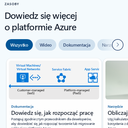
ZASOBY
Dowiedz się więcej
o platformie Azure
Dalej
Wszystko
Wideo
Dokumentacja
Narzędzia
Wskaźnik slajdu {0} {1}
Dokumentacja
Narzędzie
Dowiedz się, jak rozpocząć pracę
Obliczaj
Postępuj zgodnie z tym przewodnikiem dla deweloperów,
Użyj kalkulato
aby dowiedzieć się, jak rozpocząć tworzenie lub migrowanie
korzystania z
aplikacji na platformie Azure.
Azure.