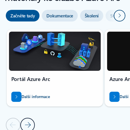
Další
Začněte tady
Dokumentace
Školení
Studie
Portál Azure Arc
Azure Ar
Další informace
Další
Předchozí snímek
Další snímek