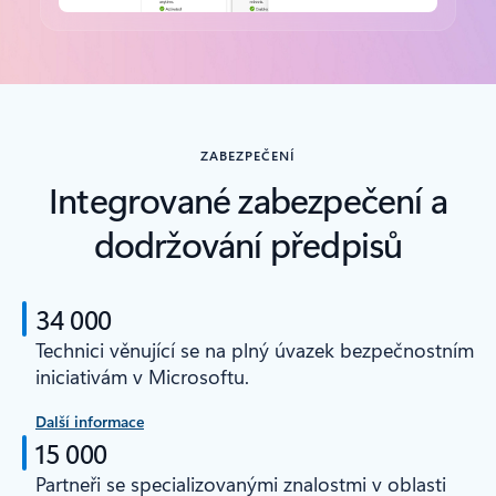
Zpět na karty
ZABEZPEČENÍ
Integrované zabezpečení a
dodržování předpisů
34 000
Technici věnující se na plný úvazek bezpečnostním
iniciativám v Microsoftu.
Další informace
15 000
Partneři se specializovanými znalostmi v oblasti