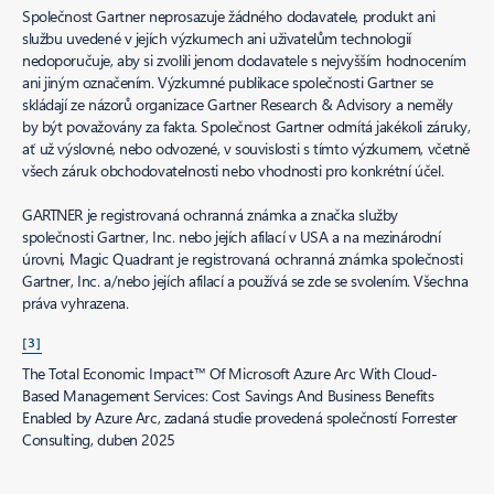
Společnost Gartner neprosazuje žádného dodavatele, produkt ani
službu uvedené v jejích výzkumech ani uživatelům technologií
nedoporučuje, aby si zvolili jenom dodavatele s nejvyšším hodnocením
ani jiným označením. Výzkumné publikace společnosti Gartner se
skládají ze názorů organizace Gartner Research & Advisory a neměly
by být považovány za fakta. Společnost Gartner odmítá jakékoli záruky,
ať už výslovné, nebo odvozené, v souvislosti s tímto výzkumem, včetně
všech záruk obchodovatelnosti nebo vhodnosti pro konkrétní účel.
GARTNER je registrovaná ochranná známka a značka služby
společnosti Gartner, Inc. nebo jejích afilací v USA a na mezinárodní
úrovni, Magic Quadrant je registrovaná ochranná známka společnosti
Gartner, Inc. a/nebo jejích afilací a používá se zde se svolením. Všechna
práva vyhrazena.
[3]
The Total Economic Impact™ Of Microsoft Azure Arc With Cloud-
Based Management Services: Cost Savings And Business Benefits
Enabled by Azure Arc, zadaná studie provedená společností Forrester
Consulting, duben 2025