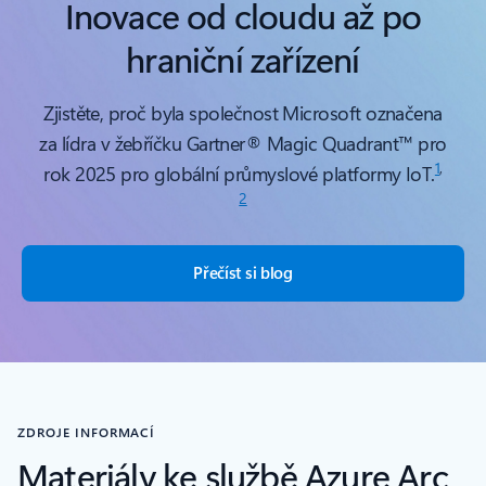
Inovace od cloudu až po
hraniční zařízení
Zjistěte, proč byla společnost Microsoft označena
za lídra v žebříčku Gartner® Magic Quadrant™ pro
1
,
rok 2025 pro globální průmyslové platformy IoT.
2
Přečíst si blog
ZDROJE INFORMACÍ
Materiály ke službě Azure Arc