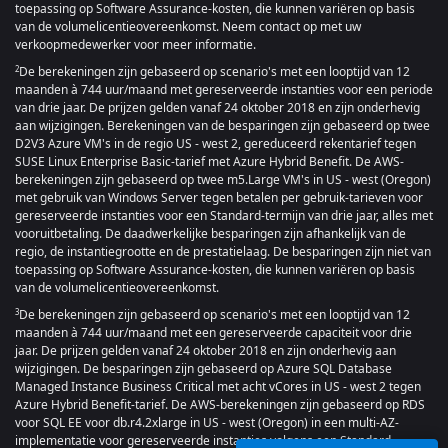
toepassing op Software Assurance-kosten, die kunnen variëren op basis
van de volumelicentieovereenkomst. Neem contact op met uw
verkoopmedewerker voor meer informatie.
De berekeningen zijn gebaseerd op scenario's met een looptijd van 12
2
maanden à 744 uur/maand met gereserveerde instanties voor een periode
van drie jaar. De prijzen gelden vanaf 24 oktober 2018 en zijn onderhevig
aan wijzigingen. Berekeningen van de besparingen zijn gebaseerd op twee
D2V3 Azure VM's in de regio US - west 2, gereduceerd rekentarief tegen
SUSE Linux Enterprise Basic-tarief met Azure Hybrid Benefit. De AWS-
berekeningen zijn gebaseerd op twee m5.Large VM's in US - west (Oregon)
met gebruik van Windows Server tegen betalen per gebruik-tarieven voor
gereserveerde instanties voor een Standard-termijn van drie jaar, alles met
vooruitbetaling. De daadwerkelijke besparingen zijn afhankelijk van de
regio, de instantiegrootte en de prestatielaag. De besparingen zijn niet van
toepassing op Software Assurance-kosten, die kunnen variëren op basis
van de volumelicentieovereenkomst.
De berekeningen zijn gebaseerd op scenario's met een looptijd van 12
3
maanden à 744 uur/maand met een gereserveerde capaciteit voor drie
jaar. De prijzen gelden vanaf 24 oktober 2018 en zijn onderhevig aan
wijzigingen. De besparingen zijn gebaseerd op Azure SQL Database
Managed Instance Business Critical met acht vCores in US - west 2 tegen
Azure Hybrid Benefit-tarief. De AWS-berekeningen zijn gebaseerd op RDS
voor SQL EE voor db.r4.2xlarge in US - west (Oregon) in een multi-AZ-
implementatie voor gereserveerde instanties volgens een Standard-