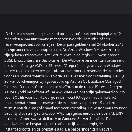
De berekeningen zijn gebaseerd op scenario's met een looptijd van 12
1
maanden à 744 uur/maand met gereserveerde instanties of een
reservecapaciteit voor drie jaar. De prijzen gelden vanaf 24 oktober 2018
en zijn onderhevig aan wijzigingen. De Azure Windows VM-berekeningen
zijn gebaseerd op twee D2V3 Azure VM's in de regio US - west 2 tegen
SUSE Linux Enterprise Basic-tarief. De AWS-berekeningen zijn gebaseerd
op twee m5.Large VM's in US - west (Oregon) met gebruik van Windows
Server tegen betalen per gebruik-tarieven voor gereserveerde instanties
voor een Standard-termijn van drie jaar, alles met vooruitbetaling. De SQL
Server-berekeningen zijn gebaseerd op Azure SQL Database Managed
Instance Business Critical met acht vCores in de regio US - west 2 tegen
Azure Hybrid Benefit-tarief. De AWS-berekeningen zijn gebaseerd op RDS
voor SQL EE voor db.r4.2xlarge in US - west (Oregon) in een multi-AZ-
implementatie voor gereserveerde instanties volgens een Standard-
termijn van drie jaar, allemaal met vooruitbetaling. De kosten van Extended
Security Updates, gebruikt voor AWS, zijn gebaseerd op de open NL ERP-
prijzen in Amerikaanse dollars van Windows Server Standard. De
daadwerkelijke besparingen zijn afhankelijk van de regio, de
instantiegrootte en de prestatielaag. De besparingen zijn niet van