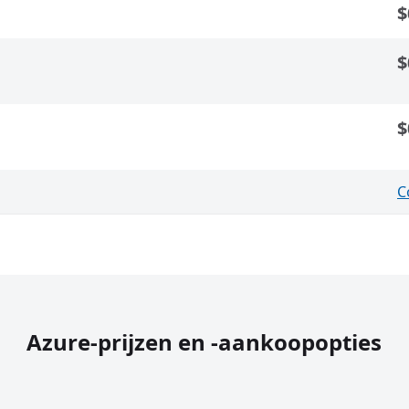
$
$
$
C
Azure-prijzen en -aankoopopties