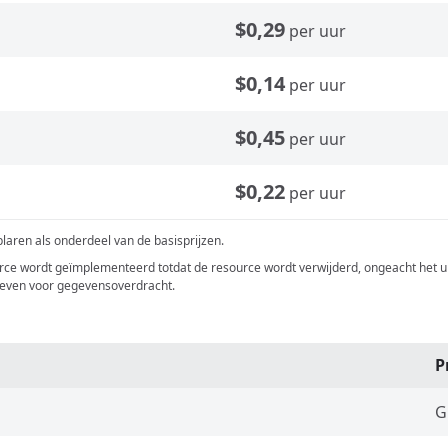
$0,29
per uur
$0,14
per uur
$0,45
per uur
$0,22
per uur
aren als onderdeel van de basisprijzen.
rce wordt geïmplementeerd totdat de resource wordt verwijderd, ongeacht het u
ieven voor gegevensoverdracht.
P
G