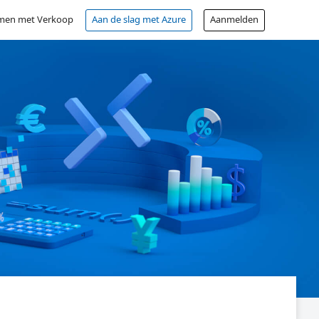
men met Verkoop
Aan de slag met Azure
Aanmelden
Gratis account