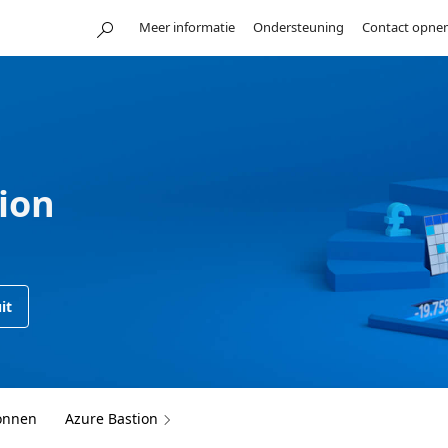
Meer informatie
Ondersteuning
Contact opne
tion
it
onnen
Azure Bastion