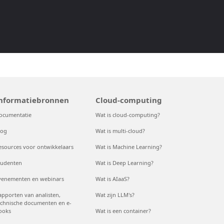
nformatiebronnen
Cloud-computing
ocumentatie
Wat is cloud-computing?
log
Wat is multi-cloud?
esources voor ontwikkelaars
Wat is Machine Learning?
tudenten
Wat is Deep Learning?
venementen en webinars
Wat is AIaaS?
apporten van analisten,
Wat zijn LLM's?
echnische documenten en e-
ooks
Wat is een container?