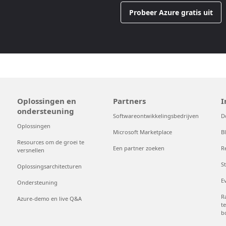
Probeer Azure gratis uit
Oplossingen en
Partners
I
ondersteuning
Softwareontwikkelingsbedrijven
D
Oplossingen
Microsoft Marketplace
B
Resources om de groei te
Een partner zoeken
R
versnellen
S
Oplossingsarchitecturen
E
Ondersteuning
R
Azure-demo en live Q&A
t
b