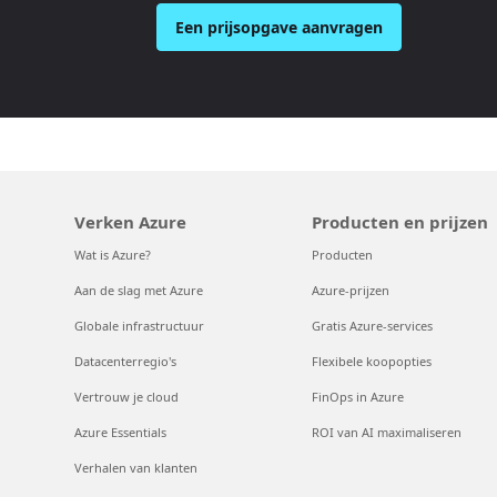
Een prijsopgave aanvragen
Verken Azure
Producten en prijzen
Wat is Azure?
Producten
Aan de slag met Azure
Azure-prijzen
Globale infrastructuur
Gratis Azure-services
Datacenterregio's
Flexibele koopopties
Vertrouw je cloud
FinOps in Azure
Azure Essentials
ROI van AI maximaliseren
Verhalen van klanten