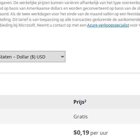
jsopgaven. De werkelijke prijzen kunnen variëren afhankelijk van het type overeenk
 op basis van Amerikaanse dollars en worden geconverteerd op basis van de slot
aand. Als de twee werkdagen voor het einde van de maand vallen op een feestda
lling. Dit tarief is van toepassing op alle transacties gedurende de aankomende
ieding bij Microsoft. Neemt u contact op met een
Azure-verkoopspecialist
voor m
.
Prijs
2
Gratis
$0,19
per uur