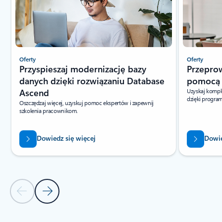
Oferty
Oferty
Przyspieszaj modernizację bazy
Przeprow
danych dzięki rozwiązaniu Database
pomocą u
Ascend
Uzyskaj kompl
dzięki progra
Oszczędzaj więcej, uzyskuj pomoc ekspertów i zapewnij
szkolenia pracownikom.
Dowiedz się więcej
Dowie
Poprzedni slajd
Następny slajd