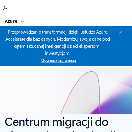
Microsoft
Azure
Przeprowadzanie transformacji dzięki usłudze Azure
Accelerate dla baz danych. Modernizuj swoje dane pod
kątem sztucznej inteligencji dzięki ekspertom i
inwestycjom.
Dowiedz się więcej
Centrum migracji do