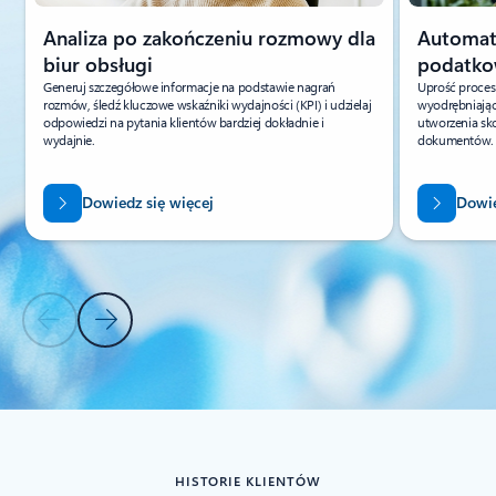
Analiza po zakończeniu rozmowy dla
Automat
biur obsługi
podatko
Generuj szczegółowe informacje na podstawie nagrań
Uprość proces
rozmów, śledź kluczowe wskaźniki wydajności (KPI) i udzielaj
wyodrębniając
odpowiedzi na pytania klientów bardziej dokładnie i
utworzenia sk
wydajnie.
dokumentów.
Dowiedz się więcej
Dowie
Poprzedni slajd
Następny slajd
Powrót do kart
Powrót do kontrolek PRZYPADKÓW UŻYCIA
HISTORIE KLIENTÓW