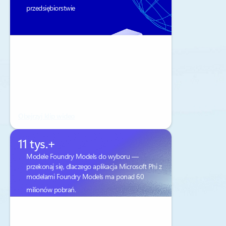
przedsiębiorstwie
Obejrzyj klip wideo
11 tys.+
Modele Foundry Models do wyboru —
przekonaj się, dlaczego aplikacja Microsoft Phi z
modelami Foundry Models ma ponad 60
milionów pobrań.