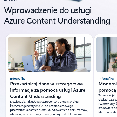
Wprowadzenie do usługi
Azure Content Understanding
Pokazywanie slajdu 1 z 3
Infografika
Infografika
Przekształcaj dane w szczegółowe
Moderniz
informacje za pomocą usługi Azure
pomocą 
Content Understanding
Zobacz, w jaki
obsługi uzysk
Dowiedz się, jak usługa Azure Content Understanding
rozmów, aby śl
korzysta z generatywnej AI do bezproblemowego
środowiska do
przetwarzania danych niestrukturyzowanych z dokumentów,
klientów szybci
obrazów, wideo i dźwięku oraz generuje ustrukturyzowane