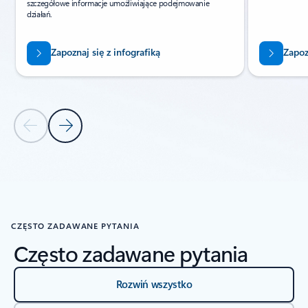
szczegółowe informacje umożliwiające podejmowanie
działań.
Zapoznaj się z infografiką
Zapoz
Poprzedni slajd
Następny slajd
Powrót do kontrolek ZASOBY
CZĘSTO ZADAWANE PYTANIA
Często zadawane pytania
Rozwiń wszystko