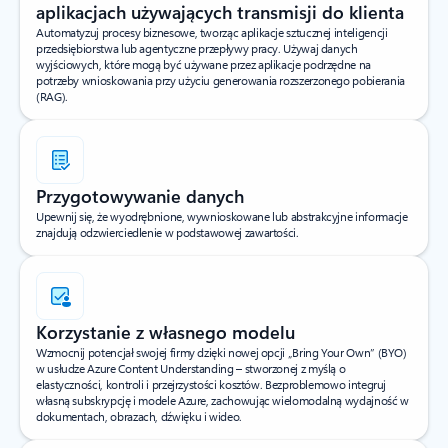
aplikacjach używających transmisji do klienta
Automatyzuj procesy biznesowe, tworząc aplikacje sztucznej inteligencji
przedsiębiorstwa lub agentyczne przepływy pracy. Używaj danych
wyjściowych, które mogą być używane przez aplikacje podrzędne na
potrzeby wnioskowania przy użyciu generowania rozszerzonego pobierania
(RAG).
Przygotowywanie danych
Upewnij się, że wyodrębnione, wywnioskowane lub abstrakcyjne informacje
znajdują odzwierciedlenie w podstawowej zawartości.
Korzystanie z własnego modelu
Wzmocnij potencjał swojej firmy dzięki nowej opcji „Bring Your Own” (BYO)
w usłudze Azure Content Understanding – stworzonej z myślą o
elastyczności, kontroli i przejrzystości kosztów. Bezproblemowo integruj
własną subskrypcję i modele Azure, zachowując wielomodalną wydajność w
dokumentach, obrazach, dźwięku i wideo.