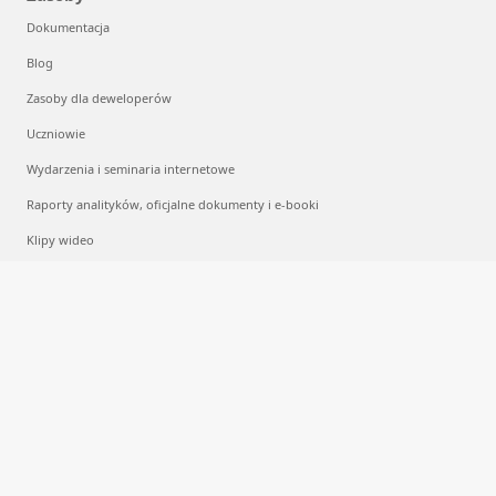
Dokumentacja
Blog
Zasoby dla deweloperów
Uczniowie
Wydarzenia i seminaria internetowe
Raporty analityków, oficjalne dokumenty i e-booki
Klipy wideo
Przetwarzanie w chmurze
Czym jest przetwarzanie w chmurze?
Czym jest środowisko wielochmurowe?
Czym jest uczenie maszynowe?
Czym jest uczenie głębokie?
Czym jest AIaaS?