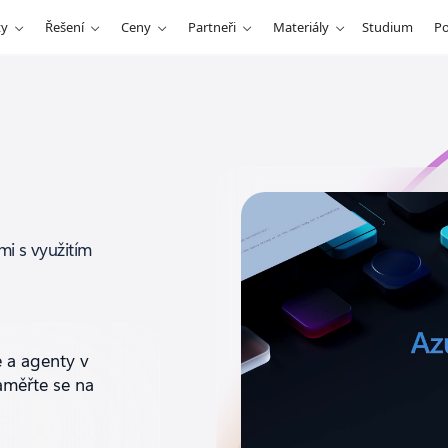
ty
Řešení
Ceny
Partneři
Materiály
Studium
P
mi s využitím
e a agenty
v
aměřte se na