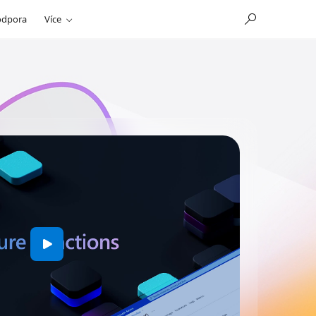
odpora
Více