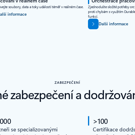
cování v reálném čase
Orchestrace pracov
vejte soubory, data a toky událostí téměř v reálném čase.
Zjednodušte složité potřeby orc
proti chybám s využitím Durable
alší informace
funkcí.
Další informace
ZABEZPEČENÍ
é zabezpečení a dodržová
 000
>100
tneři se specializovanými
Certifikace dodrž