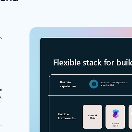
u
mi
.