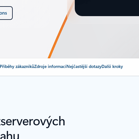
ions
Příběhy zákazníků
Zdroje informací
Nejčastější dotazy
Další kroky
zserverových
sahu