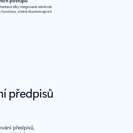
ních postupů
hestrace díky integrované odolnosti
 Functions, včetně dlouhotrvajících
ní předpisů
ování předpisů,