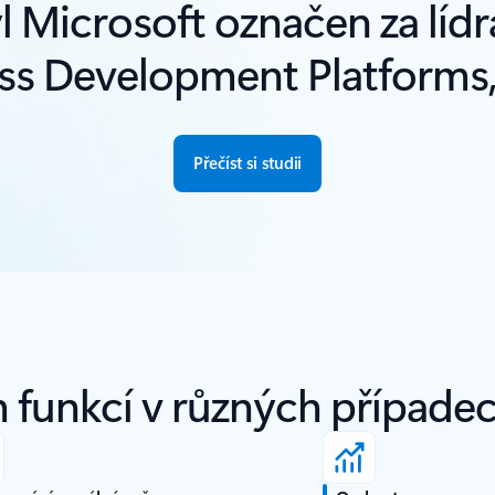
l Microsoft označen za lídr
s Development Platforms, 2
Přečíst si studii
 funkcí v různých případec