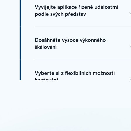
Vyvíjejte aplikace řízené událostmi
podle svých představ
Dosáhněte vysoce výkonného
škálování
Vyberte si z flexibilních možností
hostování
Provádějte sofistikované distribuované
orchestrace s odolností