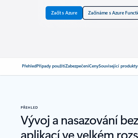
Začít s Azure
Začínáme s Azure Funct
Přehled
Případy použití
Zabezpečení
Ceny
Související produkty
PŘEHLED
Vývoj a nasazování be
aplikací ve velkém roz