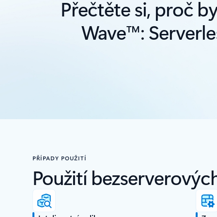
Přečtěte si, proč by
Wave™: Serverles
PŘÍPADY POUŽITÍ
Použití bezserverových