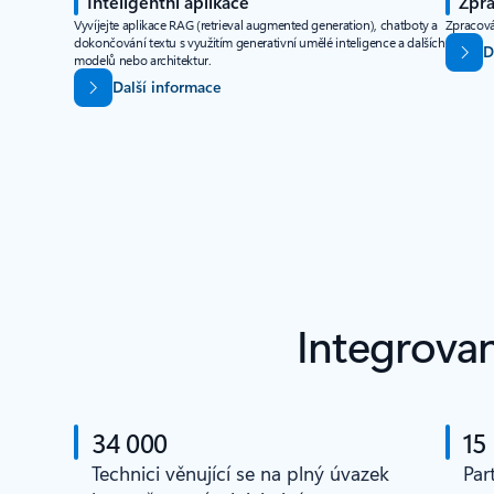
Inteligentní aplikace
Zpra
Vyvíjejte aplikace RAG (retrieval augmented generation), chatboty a
Zpracová
dokončování textu s využitím generativní umělé inteligence a dalších
D
modelů nebo architektur.
Další informace
Integrovan
34 000
15
Technici věnující se na plný úvazek
Par