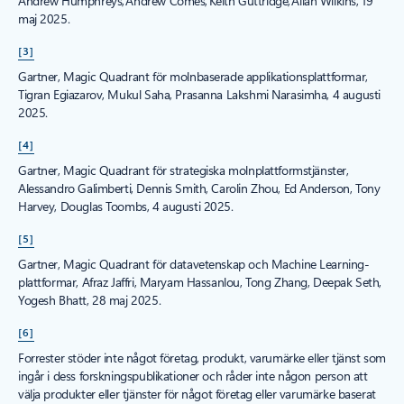
Andrew Humphreys, Andrew Comes, Keith Guttridge, Allan Wilkins, 19
maj 2025.
[3]
Gartner, Magic Quadrant för molnbaserade applikationsplattformar,
Tigran Egiazarov, Mukul Saha, Prasanna Lakshmi Narasimha, 4 augusti
2025.
[4]
Gartner, Magic Quadrant för strategiska molnplattformstjänster,
Alessandro Galimberti, Dennis Smith, Carolin Zhou, Ed Anderson, Tony
Harvey, Douglas Toombs, 4 augusti 2025.
[5]
Gartner, Magic Quadrant för datavetenskap och Machine Learning-
plattformar, Afraz Jaffri, Maryam Hassanlou, Tong Zhang, Deepak Seth,
Yogesh Bhatt, 28 maj 2025.
[6]
Forrester stöder inte något företag, produkt, varumärke eller tjänst som
ingår i dess forskningspublikationer och råder inte någon person att
välja produkter eller tjänster för något företag eller varumärke baserat