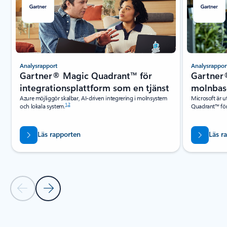
Analysrapport
Analysrappor
Gartner® Magic Quadrant™ för
Gartner
integrationsplattform som en tjänst
molnbas
Azure möjliggör skalbar, AI-driven integrering i molnsystem
Microsoft är u
1
,
2
och lokala system.
Quadrant™ för
Läs rapporten
Läs r
Föregående bild
Nästa bild