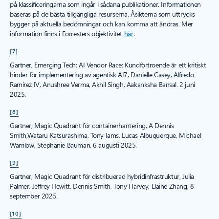
på klassificeringarna som ingår i sådana publikationer. Informationen
baseras på de bästa tillgängliga resurserna. Åsikterna som uttrycks
bygger på aktuella bedömningar och kan komma att ändras. Mer
information finns i Forresters objektivitet
här
.
[7]
Gartner, Emerging Tech: AI Vendor Race: Kundförtroende är ett kritiskt
hinder för implementering av agentisk AI7, Danielle Casey, Alfredo
Ramirez IV, Anushree Verma, Akhil Singh, Aakanksha Bansal. 2 juni
2025.
[8]
Gartner, Magic Quadrant för containerhantering, A Dennis
Smith,Wataru Katsurashima, Tony Iams, Lucas Albuquerque, Michael
Warrilow, Stephanie Bauman, 6 augusti 2025.
[9]
Gartner, Magic Quadrant för distribuerad hybridinfrastruktur, Julia
Palmer, Jeffrey Hewitt, Dennis Smith, Tony Harvey, Elaine Zhang, 8
september 2025.
[10]