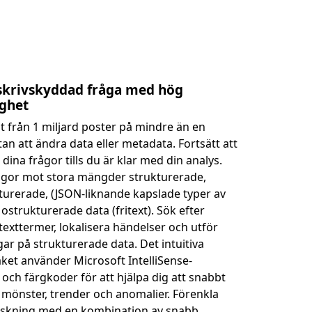
skrivskyddad fråga med hög
ghet
at från 1 miljard poster på mindre än en
an att ändra data eller metadata. Fortsätt att
 dina frågor tills du är klar med din analys.
ågor mot stora mängder strukturerade,
turerade, (JSON-liknande kapslade typer av
 ostrukturerade data (fritext). Sök efter
 texttermer, lokalisera händelser och utför
ar på strukturerade data. Det intuitiva
ket använder Microsoft IntelliSense-
v och färgkoder för att hjälpa dig att snabbt
mönster, trender och anomalier. Förenkla
rskning med en kombination av snabb