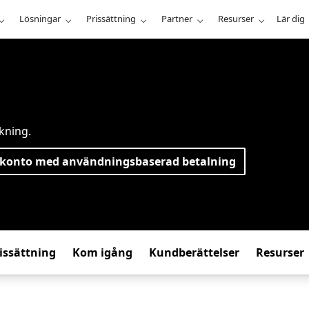
Lösningar
Prissättning
Partner
Resurser
Lär dig
kning.
 konto med användningsbaserad betalning
issättning
Kom igång
Kundberättelser
Resurser