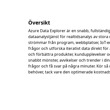
Översikt
Azure Data Explorer är en snabb, fullständi
dataanalystjänst för realtidsanalys av sto
strömmar från program, webbplatser, IoT-e
frågor och utforska iterativt data direkt fö
och förbättra produkter, kundupplevelser och
snabbt mönster, avvikelser och trender i di
frågor och få svar på några minuter. Kör s
behöver, tack vare den optimerade kostnad