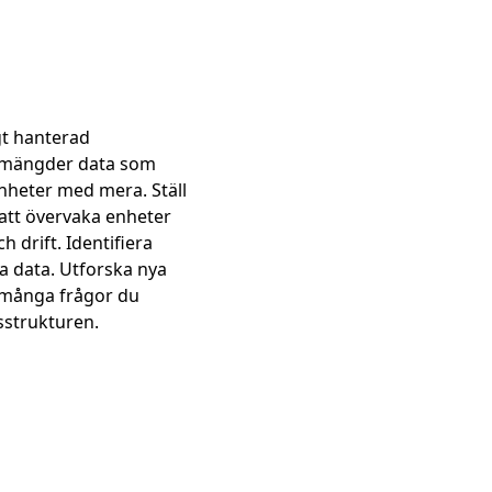
gt hanterad
ra mängder data som
nheter med mera. Ställ
r att övervaka enheter
 drift. Identifiera
na data. Utforska nya
å många frågor du
sstrukturen.