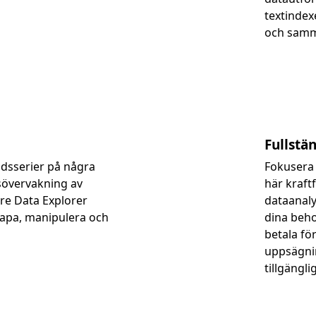
textindex
och samm
Fullstä
idsserier på några
Fokusera 
sövervakning av
här kraftf
re Data Explorer
dataanaly
kapa, manipulera och
dina beho
betala för
uppsägnin
tillgängl