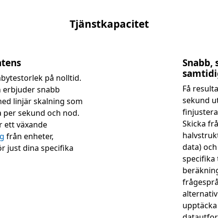
Tjänstkapacitet
atens
Snabb, 
samtidi
rabytestorlek på nolltid.
Få result
n erbjuder snabb
sekund ut
ed linjär skalning som
finjustera
ta per sekund och nod.
Skicka fr
r ett växande
halvstruk
ng
från enheter,
data) och
r just dina specifika
specifika
beräkning
frågesprå
alternati
upptäcka 
datautfo