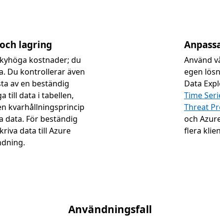
och lagring
Anpassa
skyhöga kostnader; du
Använd vå
a. Du kontrollerar även
egen lösn
sta av en beständig
Data Expl
 till data i tabellen,
Time Seri
 en kvarhållningsprincip
Threat Pr
ra data. För beständig
och Azur
kriva data till Azure
flera klie
ndning.
Användningsfall