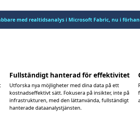
abbare med realtidsanalys i Microsoft Fabric, nu i förh
Fullständigt hanterad för effektivitet
t
Utforska nya möjligheter med dina data på ett
kostnadseffektivt sätt. Fokusera på insikter, inte på
infrastrukturen, med den lättanvända, fullständigt
hanterade dataanalystjänsten.