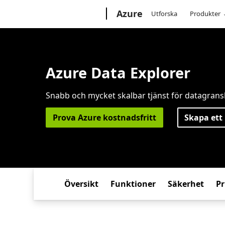
Microsoft
Azure
Utforska
Produkter
Azure Data Explorer
Snabb och mycket skalbar tjänst för datagrans
Prova Azure kostnadsfritt
Skapa ett
Översikt
Funktioner
Säkerhet
Pr