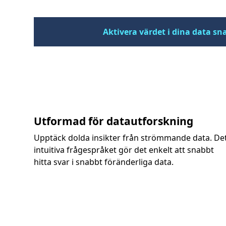
Aktivera värdet i dina data sn
Utformad för datautforskning
Upptäck dolda insikter från strömmande data. De
intuitiva frågespråket gör det enkelt att snabbt
hitta svar i snabbt föränderliga data.