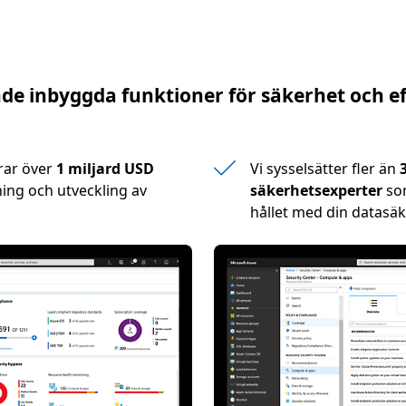
e inbyggda funktioner för säkerhet och e
rar över
1 miljard USD
Vi sysselsätter fler än
ing och utveckling av
säkerhetsexperter
som
hållet med din datasäk