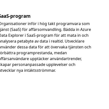
SaaS-program
Organisationer inför i hög takt programvara som
tjänst (SaaS) för affärsomvandling. Bädda in Azure
Data Explorer i SaaS-program för att mata in och
analysera petabyte av data i realtid. Utvecklare
använder dessa data för att övervaka tjänsten och
förbättra programprestanda, medan
affärsanvändare upptäcker användartrender,
skapar personanpassade upplevelser och
utvecklar nya intäktsströmmar.