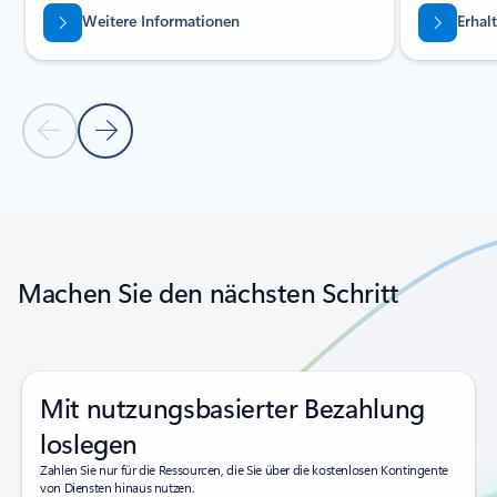
Weitere Informationen
Erhal
Vorherige Folie
Nächste Folie
Zurück zu Registerkarten
Zurück zur Karussellnavigationssteuerung
Machen Sie den nächsten Schritt
Mit nutzungsbasierter Bezahlung
loslegen
Zahlen Sie nur für die Ressourcen, die Sie über die kostenlosen Kontingente
von Diensten hinaus nutzen.