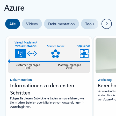
Azure
Weiter
Alle
Videos
Dokumentation
Tools
Expert
Indikator für {0} {1} Folie
Dokumentation
Werkzeug
Informationen zu den ersten
Berechn
Schritten
Verwenden Sie
Kosten für di
Folgen Sie diesem Entwicklerleitfaden, um zu erfahren, wie
von Azure-Pro
Sie mit dem Erstellen oder Migrieren von Anwendungen in
Azure beginnen.