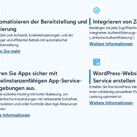
omatisieren der Bereitstellung und
Integrieren von Z
lierung
Bestätigen Sie jede Zugriffsanf
integrierten Authentifizierungs
Zeit und Aufwand, Kosteneinsparungen, und ein
(„einfache Authentifizierung“).
iger und effizienter Betrieb mit automatischer
Weitere Informationen
dverwaltung.
en Sie mehr
ren Sie Apps sicher mit
WordPress-Websi
zelinstanzenfähigen App-Service-
Service erstellen
ebungen aus.
Erstellen Sie Ihre WordPress-We
einer vollständig verwalteten Pl
e isoliertes Hosting mit hoher Skalierung, um
Leistung optimiert ist.
skritische Anwendungen mit verbesserter Sicherheit,
Weitere Informationen
isolation und voller Kontrolle über App-Ressourcen
ren.
e Informationen