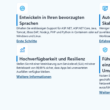
Entwickeln in Ihren bevorzugten
Aut
Sprachen
Ska
Erhalten Sie erstklassigen Support für ASP.NET, ASP.NET Core, Java,
Weniger 
Tomcat, JBoss EAP, Node.js, PHP und Python in Containern oder auf
zuverläss
Windows und Linux.
Workloa
Erste Schritte
Erfahr
Hochverfügbarkeit und Resilienz
Füh
Stellen Sie mit einer Vereinbarung zum Servicelevel (SLA) mit einer
ein
Betriebszeit von 99,99 % sicher, dass Apps bei unerwarteten
Umg
Ausfällen verfügbar bleiben.
Nutzen Si
Weitere Informationen
geschäft
Netzwerk
auszufüh
Weiter