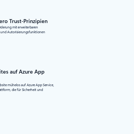
ero Trust-Prinzipien
orderung mit erweiterbaren
- und Autorisierungsfunktionen
tes auf Azure App
bsite mühelos auf Azure App Service,
attform, die für Sicherheit und