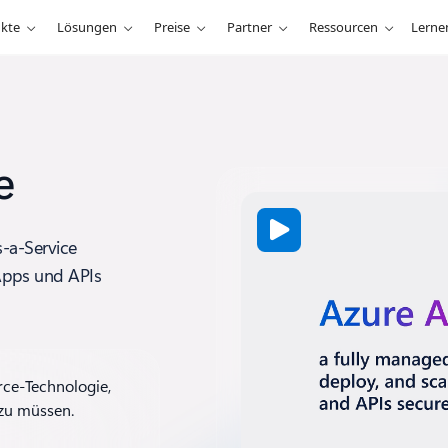
kte
Lösungen
Preise
Partner
Ressourcen
Lerne
e
s-a-Service
Apps und APIs
rce-Technologie,
 zu müssen.