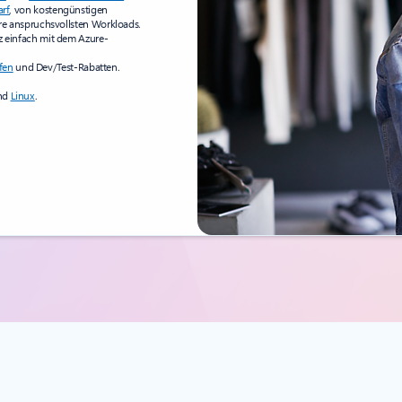
arf
, von kostengünstigen
hre anspruchsvollsten Workloads.
z einfach mit dem Azure-
ifen
und Dev/Test-Rabatten.
nd
Linux
.