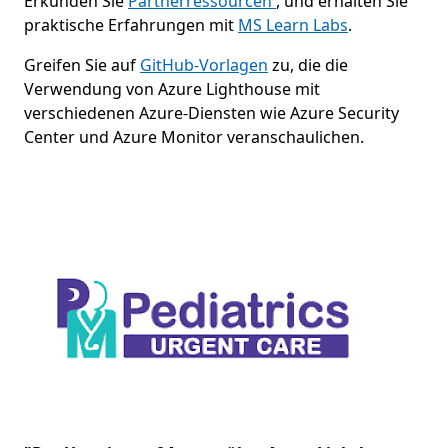
Erkunden Sie
Partnerressourcen
, und erhalten Sie
praktische Erfahrungen mit
MS Learn Labs
.
Greifen Sie auf
GitHub-Vorlagen
zu, die die
Verwendung von Azure Lighthouse mit
verschiedenen Azure-Diensten wie Azure Security
Center und Azure Monitor veranschaulichen.
Skip Banner
Folie 1 von 2. „Der Umstieg auf Azure…über Azure Lightho
„Der Umstieg auf Azure…über Azure Lighthouse w