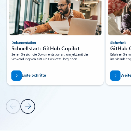
Dokumentation
Sicherheit
Schnellstart: GitHub Copilot
GitHub C
Sehen Sie sich die Dokumentation an, um jetzt mit der
Erfahren Sie m
Verwendung von GitHub Copilot zu beginnen.
im GitHub Copi
Erste Schritte
Weite
Vorherige Folie
Nächste Folie
Zurück zu Registerkarten
Zurück zu Registerkartenabschnitt „RESSOURCEN – Empfohlen“