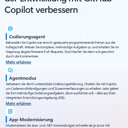
Copilot verbessern
Codierungsagent
Behandeln Sie Copilot wie eine KI-gesteuerte programmierende Person aus der
Kollegschaft. Weisen Sie komplexe, mehrstufige Aufgaben zu und erhalten Sie im
Gegenzug abgeschlossene Pull-Requests. Durchlaufen Sie dann wie gewohnt
durch die Kommentare.
Mehr erfahren
Agentmodus
Verbessern Sie die KI-unterstützte Codierungserfahrung. Chatten Sie mit Copilot,
um Codevervollständigungen und Zusammenfassungen zu erhalten, oder geben
Sie ihm mehrstufige Codierungsaufgaben, die er ausführen soll – alles aus Ihrer
integrierten Entwicklungsumgebung (IDE).
Mehr erfahren
App-Modernisierung
Modernisieren Sie Java- und .NET-Anwendungen schneller als je zuvor mit