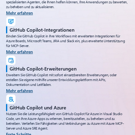
spezialisierten Agenten, die Ihnen helfen können, Ihre Anwendungen zu bewerten,
zu beheben und zu aktualisieren.
Mehr erfahren
GitHub Copilot-Integrationen
Binden Sie GitHub Copilot in Ihre Workflows mit erweiterten Integrationen für
Azure Boards, Microsoft Teams, JIRA und Slack ein, plus erweiterte Unterstützung
für MCP-Server.
Mehr erfahren
GitHub Copilot-Erweiterungen
Erweitern Sie GitHub Copilot mit sofort einsatzbereiten Erweiterungen, oder
erstellen Sie eigene mithilfe unserer Entwicklungsplattform mit APIs,
Dokumentation und Leitfäden.
Mehr erfahren
GitHub Copilot und Azure
Nutzen Sie die Leistungsfähigkeit von GitHub Copilot für Azure in Visual Studio
Code, um Ihre Azure-Apps zu erlernen, bereitzustellen, zu beheben und zu
betreiben. Vertiefen Sie Fähigkeiten und Verbindungen zu Azure mit Azure MCP-
Server und Azure SRE Agent.
Erste Schritte