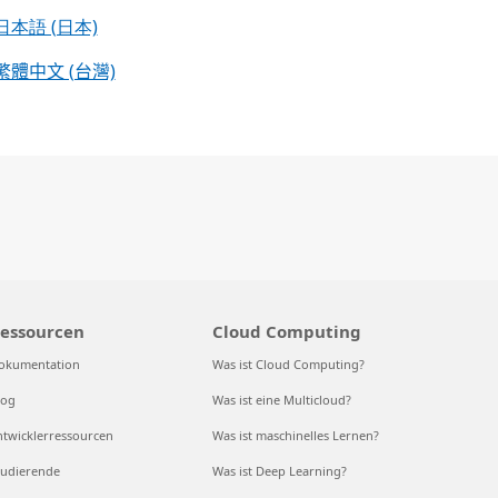
日本語 (日本)
繁體中文 (台灣)
essourcen
Cloud Computing
okumentation
Was ist Cloud Computing?
log
Was ist eine Multicloud?
ntwicklerressourcen
Was ist maschinelles Lernen?
tudierende
Was ist Deep Learning?