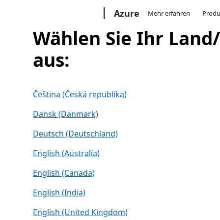
Microsoft
Azure
Mehr erfahren
Produ
Wählen Sie Ihr Land
aus:
Čeština (Česká republika)
Dansk (Danmark)
Deutsch (Deutschland)
English (Australia)
English (Canada)
English (India)
English (United Kingdom)