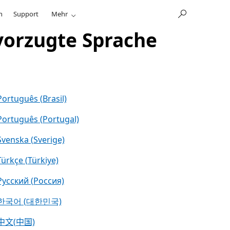
n
Support
Mehr
vorzugte Sprache
Português (Brasil)
Português (Portugal)
Svenska (Sverige)
Türkçe (Türkiye)
Русский (Россия)
한국어 (대한민국)
中文(中国)