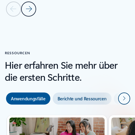
Vorherige Folie
Nächste Folie
Zurück zum Abschnitt KUNDENREFERENZEN
RESSOURCEN
Hier erfahren Sie mehr über
die ersten Schritte.
Weiter
Anwendungsfälle
Berichte und Ressourcen
Dokume
Indikator für {0} {1} Folie