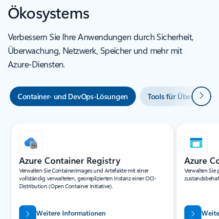
Ökosystems
Verbessern Sie Ihre Anwendungen durch Sicherheit,
Überwachung, Netzwerk, Speicher und mehr mit
Azure-Diensten.
Weiter
Container- und DevOps-Lösungen
Tools für Überwachu
Indikator für {0} {1} Folie
Azure Container Registry
Azure Co
Verwalten Sie Containerimages und Artefakte mit einer
Verwalten Sie 
vollständig verwalteten, georeplizierten Instanz einer OCI-
zustandsbeha
Distribution (Open Container Initiative).
Weitere Informationen
Weite