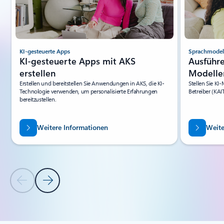
KI-gesteuerte Apps
Sprachmodel
KI-gesteuerte Apps mit AKS
Ausführ
erstellen
Modelle
Erstellen und bereitstellen Sie Anwendungen in AKS, die KI-
Stellen Sie KI
Technologie verwenden, um personalisierte Erfahrungen
Betreiber (KAI
bereitzustellen.
Weitere Informationen
Weite
Vorherige Folie
Nächste Folie
Zurück zu Registerkarten
Zurück zu Ressourcen – Registerkartenabschnitt „Anwendungsfäll