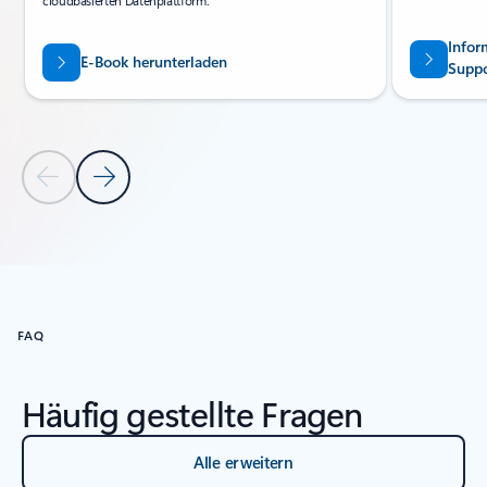
cloudbasierten Datenplattform.
Infor
E-Book herunterladen
Suppo
Vorherige Folie
Nächste Folie
Zurück zum Abschnitt „Karussell mit Ressourcen“
FAQ
Häufig gestellte Fragen
Alle erweitern