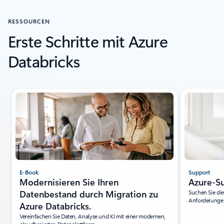
RESSOURCEN
Erste Schritte mit Azure
Databricks
Folie 1 von 5 wird angezeigt
E-Book
Support
Modernisieren Sie Ihren
Azure-S
Datenbestand durch Migration zu
Suchen Sie die
Anforderungen
Azure Databricks.
Vereinfachen Sie Daten, Analyse und KI mit einer modernen,