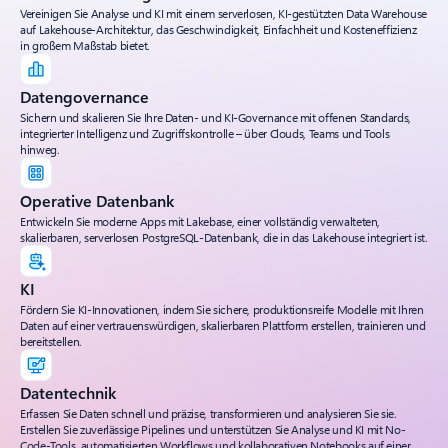
Vereinigen Sie Analyse und KI mit einem serverlosen, KI-gestützten Data Warehouse
auf Lakehouse-Architektur, das Geschwindigkeit, Einfachheit und Kosteneffizienz
in großem Maßstab bietet.
Datengovernance
Sichern und skalieren Sie Ihre Daten- und KI-Governance mit offenen Standards,
integrierter Intelligenz und Zugriffskontrolle – über Clouds, Teams und Tools
hinweg.
Operative Datenbank
Entwickeln Sie moderne Apps mit Lakebase, einer vollständig verwalteten,
skalierbaren, serverlosen PostgreSQL-Datenbank, die in das Lakehouse integriert ist.
KI
Fördern Sie KI-Innovationen, indem Sie sichere, produktionsreife Modelle mit Ihren
Daten auf einer vertrauenswürdigen, skalierbaren Plattform erstellen, trainieren und
bereitstellen.
Datentechnik
Erfassen Sie Daten schnell und präzise, transformieren und analysieren Sie sie.
Erstellen Sie zuverlässige Pipelines und unterstützen Sie Analyse und KI mit No-
Code-Tools, automatisierten Workflows und kollaborativen Notebooks auf einer