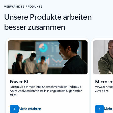
VERWANDTE PRODUKTE
Unsere Produkte arbeiten
besser zusammen
Power BI
Microso
Nutzen Sie den Wert Ihrer Unternehmensdaten, indem Sie
Verwalten, ver
Azure-Analyseerkenntnisse in Ihrer gesamten Organisation
Zuversicht.
teilen.
Mehr erfahren
Mehr 