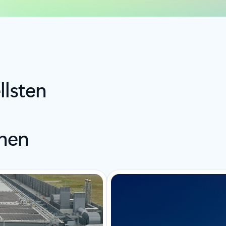
llsten
nen