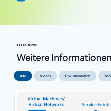
RESSOURCEN
Weitere Informationen
Alle
Videos
Dokumentation
Too
Nächste Folie