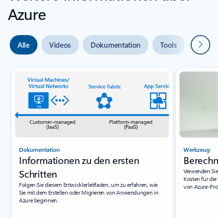
Azure
Weiter
Alle
Videos
Dokumentation
Tools
Expert
Indikator für {0} {1} Folie
Dokumentation
Werkzeug
Informationen zu den ersten
Berechn
Schritten
Verwenden Sie
Kosten für di
Folgen Sie diesem Entwicklerleitfaden, um zu erfahren, wie
von Azure-Pro
Sie mit dem Erstellen oder Migrieren von Anwendungen in
Azure beginnen.