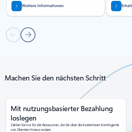
Weitere Informationen
Erhal
Vorherige Folie
Nächste Folie
Zurück zu Registerkarten
Zurück zur Karussellnavigationssteuerung
Machen Sie den nächsten Schritt
Mit nutzungsbasierter Bezahlung
loslegen
Zahlen Sie nur für die Ressourcen, die Sie über die kostenlosen Kontingente
von Diensten hinaus nutzen.