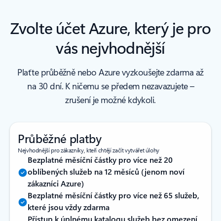
Zvolte účet Azure, který je pro
vás nejvhodnější
Plaťte průběžně nebo Azure vyzkoušejte zdarma až
na 30 dní. K ničemu se předem nezavazujete –⁠⁠
zrušení je možné kdykoli.
Průběžné platby
Nejvhodnější pro zákazníky, kteří chtějí začít vytvářet úlohy
Bezplatné měsíční částky pro více než 20
oblíbených služeb na 12 měsíců (jenom noví
zákazníci Azure)
Bezplatné měsíční částky pro více než 65 služeb,
které jsou vždy zdarma
Přístup k úplnému katalogu služeb bez omezení