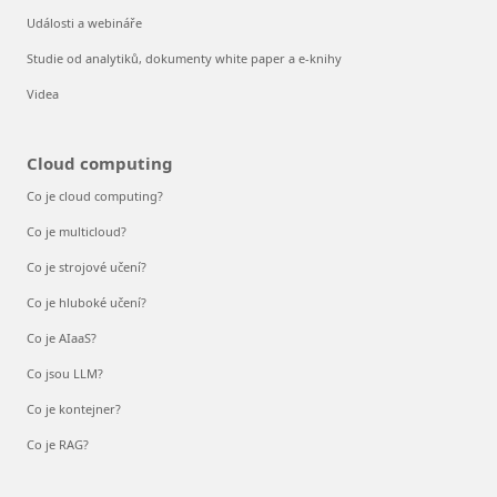
Události a webináře
Studie od analytiků, dokumenty white paper a e-knihy
Videa
Cloud computing
Co je cloud computing?
Co je multicloud?
Co je strojové učení?
Co je hluboké učení?
Co je AIaaS?
Co jsou LLM?
Co je kontejner?
Co je RAG?