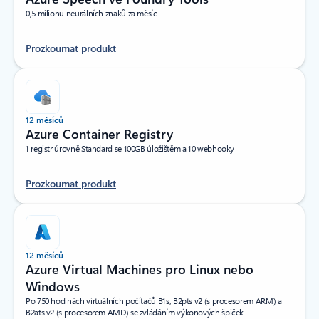
0,5 milionu neurálních znaků za měsíc
Prozkoumat produkt
12 měsíců
Azure Container Registry
1 registr úrovně Standard se 100GB úložištěm a 10 webhooky
Prozkoumat produkt
12 měsíců
Azure Virtual Machines pro Linux nebo
Windows
Po 750 hodinách virtuálních počítačů B1s, B2pts v2 (s procesorem ARM) a
B2ats v2 (s procesorem AMD) se zvládáním výkonových špiček