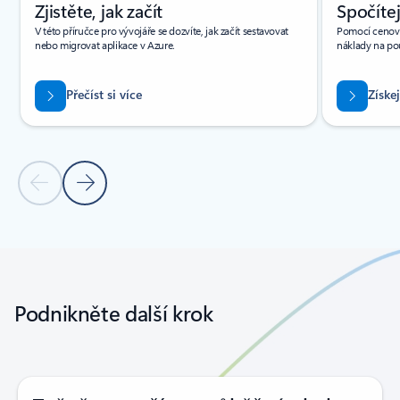
Zjistěte, jak začít
Spočítej
V této příručce pro vývojáře se dozvíte, jak začít sestavovat
Pomocí cenové
nebo migrovat aplikace v Azure.
náklady na po
Přečíst si více
Získe
Předchozí snímek
Další snímek
Zpět na karty
Zpět na ovládací prvky navigace karuselu
Podnikněte další krok