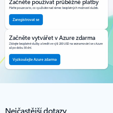
Začněte používat průběžné platby
Plaťte pouze za to, co využíváte nad rámec bezplatných možností služeb.
Zaregistrovat se
Začněte vytvářet v Azure zdarma
Získejte bezplatné služby a kredit ve výši 200 USD na seznamování se s Azure
až po dobu 30 dní.
Vyzkoušejte Azure zdarma
Nejčastější dotazy