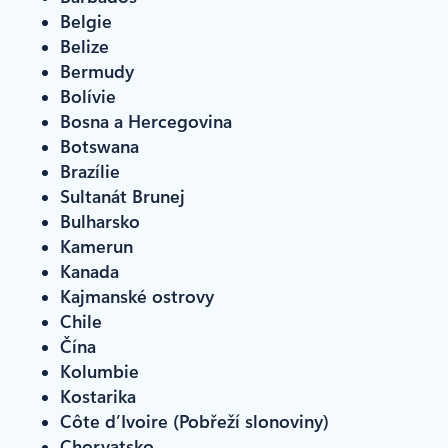
Belgie
Belize
Bermudy
Bolívie
Bosna a Hercegovina
Botswana
Brazílie
Sultanát Brunej
Bulharsko
Kamerun
Kanada
Kajmanské ostrovy
Chile
Čína
Kolumbie
Kostarika
Côte d’Ivoire (Pobřeží slonoviny)
Chorvatsko