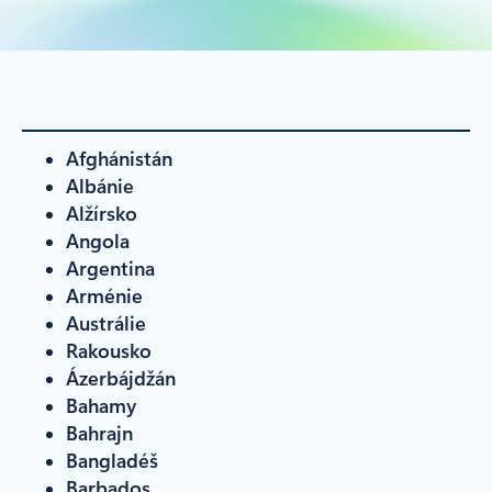
Afghánistán
Albánie
Alžírsko
Angola
Argentina
Arménie
Austrálie
Rakousko
Ázerbájdžán
Bahamy
Bahrajn
Bangladéš
Barbados