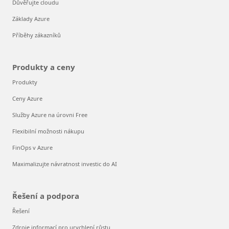
Důvěřujte cloudu
Základy Azure
Příběhy zákazníků
Produkty a ceny
Produkty
Ceny Azure
Služby Azure na úrovni Free
Flexibilní možnosti nákupu
FinOps v Azure
Maximalizujte návratnost investic do AI
Řešení a podpora
Řešení
Zdroje informací pro urychlení růstu