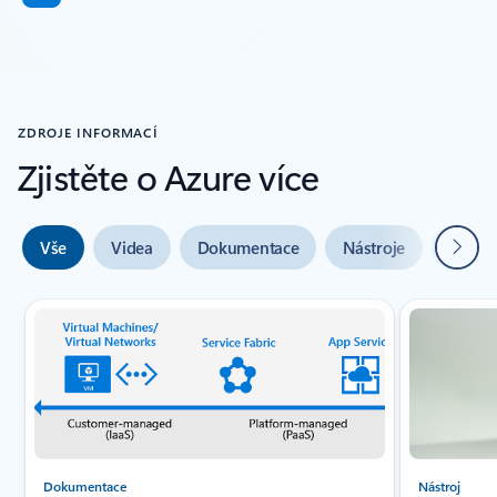
ZDROJE INFORMACÍ
Zjistěte o Azure více
Další
Vše
Videa
Dokumentace
Nástroje
Odbor
Indikátor snímku {0} {1}
Dokumentace
Nástroj