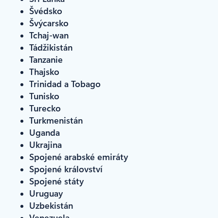
Švédsko
Švýcarsko
Tchaj-wan
Tádžikistán
Tanzanie
Thajsko
Trinidad a Tobago
Tunisko
Turecko
Turkmenistán
Uganda
Ukrajina
Spojené arabské emiráty
Spojené království
Spojené státy
Uruguay
Uzbekistán
Venezuela