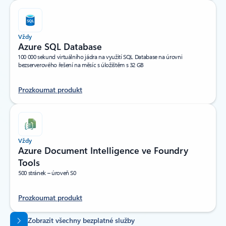
Vždy
Azure SQL Database
100 000 sekund virtuálního jádra na využití SQL Database na úrovni
bezserverového řešení na měsíc s úložištěm s 32 GB
Prozkoumat produkt
Vždy
Azure Document Intelligence ve Foundry
Tools
500 stránek – úroveň S0
Prozkoumat produkt
Zpět na karty
Zobrazit všechny bezplatné služby