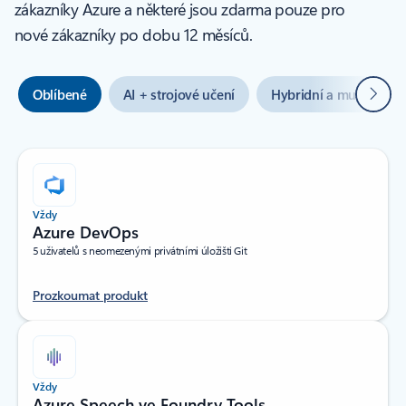
zákazníky Azure a některé jsou zdarma pouze pro
nové zákazníky po dobu 12 měsíců.
Další
Oblíbené
AI + strojové učení
Hybridní a multicloud
Vždy
Azure DevOps
5 uživatelů s neomezenými privátními úložišti Git
Prozkoumat produkt
Vždy
Azure Speech ve Foundry Tools