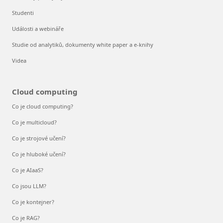
Studenti
Události a webináře
Studie od analytiků, dokumenty white paper a e-knihy
Videa
Cloud computing
Co je cloud computing?
Co je multicloud?
Co je strojové učení?
Co je hluboké učení?
Co je AIaaS?
Co jsou LLM?
Co je kontejner?
Co je RAG?