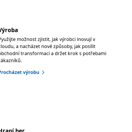
Výroba
Využijte možnost zjistit, jak výrobci inovují v
cloudu, a nacházet nové způsoby, jak posílit
obchodní transformaci a držet krok s potřebami
zákazníků.
Procházet výrobu
Hraní her