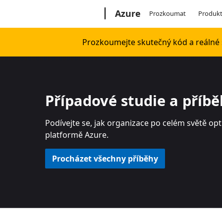
Microsoft
Azure
Prozkoumat
Produk
Prozkoumejte skutečný kód a reálné s
Případové studie a příb
Podívejte se, jak organizace po celém světě opt
platformě Azure.
Procházet všechny příběhy