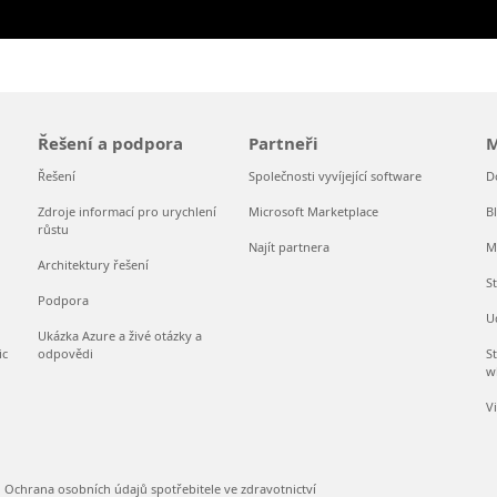
Řešení a podpora
Partneři
M
Řešení
Společnosti vyvíjející software
D
Zdroje informací pro urychlení
Microsoft Marketplace
B
růstu
Najít partnera
M
Architektury řešení
S
Podpora
U
Ukázka Azure a živé otázky a
ic
odpovědi
S
w
V
Ochrana osobních údajů spotřebitele ve zdravotnictví