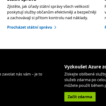
ů
Zjistěte, jak úřady státní správy všech velikostí
poskytují služby občanům efektivněji a bezpečněji
a zachovávají si přitom kontrolu nad náklady.
Procházet státní správu
e
Vyzkoušet Azure 
 zavolat nás vám – je to
Získejte oblíbené služb
služeb zdarma po celou 
můžete použít během p
Začít zdarma