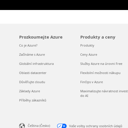
Prozkoumejte Azure
Produkty a ceny
Co je Azure?
Produkty
Začínáme s Azure
Ceny Azure
Globální infrastruktura
Služby Azure na úrovni Free
Oblasti datacenter
Flexibilní možnosti nákupu
Důvěřujte cloudu
FinOps v Azure
Základy Azure
Maximalizujte návratnost invest
do AI
Příběhy zákazníků
Čeština (Česko)
Vaše volby ochrany osobních údajů