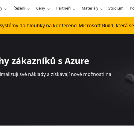
ty
Řešení
Ceny
Partneři
Materiály
Studium
P
ystémy do hloubky na konferenci Microsoft Build, která se 
ěhy zákazníků s Azure
imalizují své náklady a získávají nové možnosti na