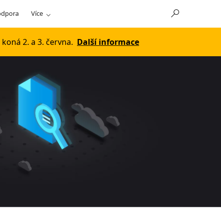
odpora
Více
koná 2. a 3. června.
Další informace