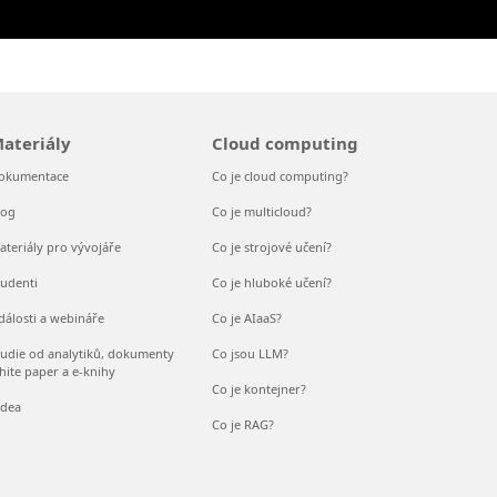
ateriály
Cloud computing
okumentace
Co je cloud computing?
log
Co je multicloud?
ateriály pro vývojáře
Co je strojové učení?
tudenti
Co je hluboké učení?
dálosti a webináře
Co je AIaaS?
tudie od analytiků, dokumenty
Co jsou LLM?
hite paper a e-knihy
Co je kontejner?
idea
Co je RAG?