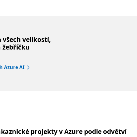
všech velikostí,
a žebříčku
ch Azure AI
aznické projekty v Azure podle odvětví