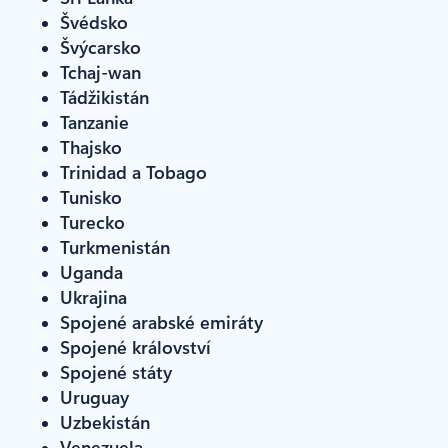
Švédsko
Švýcarsko
Tchaj-wan
Tádžikistán
Tanzanie
Thajsko
Trinidad a Tobago
Tunisko
Turecko
Turkmenistán
Uganda
Ukrajina
Spojené arabské emiráty
Spojené království
Spojené státy
Uruguay
Uzbekistán
Venezuela