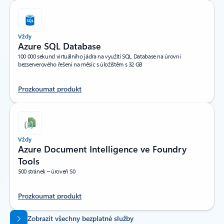
Vždy
Azure SQL Database
100 000 sekund virtuálního jádra na využití SQL Database na úrovni
bezserverového řešení na měsíc s úložištěm s 32 GB
Prozkoumat produkt
Vždy
Azure Document Intelligence ve Foundry
Tools
500 stránek – úroveň S0
Prozkoumat produkt
Zpět na karty
Zobrazit všechny bezplatné služby