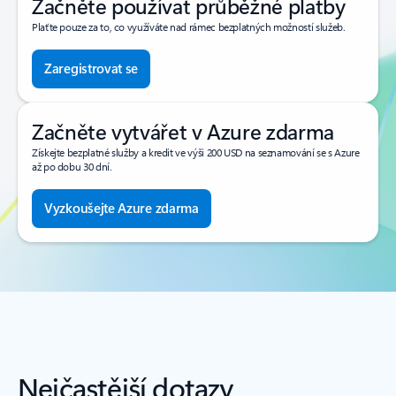
Začněte používat průběžné platby
Plaťte pouze za to, co využíváte nad rámec bezplatných možností služeb.
Zaregistrovat se
Začněte vytvářet v Azure zdarma
Získejte bezplatné služby a kredit ve výši 200 USD na seznamování se s Azure
až po dobu 30 dní.
Vyzkoušejte Azure zdarma
Nejčastější dotazy