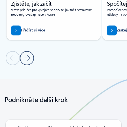
Zjistěte, jak začít
Spočítej
V této příručce pro vývojáře se dozvíte, jak začít sestavovat
Pomocí cenové
nebo migrovat aplikace v Azure.
náklady na po
Přečíst si více
Získe
Předchozí snímek
Další snímek
Zpět na karty
Zpět na ovládací prvky navigace karuselu
Podnikněte další krok