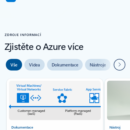
ZDROJE INFORMACÍ
Zjistěte o Azure více
Další
Vše
Videa
Dokumentace
Nástroje
Odbor
Indikátor snímku {0} {1}
Dokumentace
Nástroj