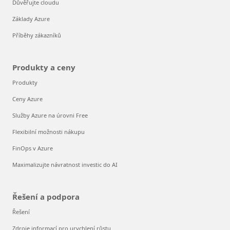
Důvěřujte cloudu
Základy Azure
Příběhy zákazníků
Produkty a ceny
Produkty
Ceny Azure
Služby Azure na úrovni Free
Flexibilní možnosti nákupu
FinOps v Azure
Maximalizujte návratnost investic do AI
Řešení a podpora
Řešení
Zdroje informací pro urychlení růstu