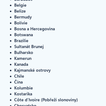
Belgie
Belize
Bermudy
Bolívie
Bosna a Hercegovina
Botswana
Brazílie
Sultanát Brunej
Bulharsko
Kamerun
Kanada
Kajmanské ostrovy
Chile
Čína
Kolumbie
Kostarika
Côte d’Ivoire (Pobřeží slonoviny)
Chorvatsko