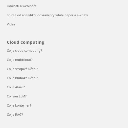
Události a webináře
Studie od analytiků, dokumenty white paper a e-knihy
Videa
Cloud computing
Co je cloud computing?
Co je multicloud?
Co je strojové učení?
Co je hluboké učení?
Co je AIaaS?
Co jsou LLM?
Co je kontejner?
Co je RAG?