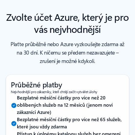
Zvolte účet Azure, který je pro
vás nejvhodnější
Plaťte průběžně nebo Azure vyzkoušejte zdarma až
na 30 dní. K ničemu se předem nezavazujete –⁠⁠
zrušení je možné kdykoli.
Průběžné platby
Nejvhodnější pro zákazníky, kteří chtějí začít vytvářet úlohy
Bezplatné měsíční částky pro více než 20
oblíbených služeb na 12 měsíců (jenom noví
zákazníci Azure)
Bezplatné měsíční částky pro více než 65 služeb,
které jsou vždy zdarma
Přístup k úplnému katalogu služeb bez omezení