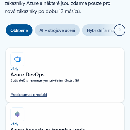
zákazníky Azure a některé jsou zdarma pouze pro
nové zákazníky po dobu 12 měsíců.
Další
Oblíbené
AI + strojové učení
Hybridní a multicloud
Vždy
Azure DevOps
5 uživatelů s neomezenými privátními úložišti Git
Prozkoumat produkt
Vždy
Azure Speech ve Foundry Tools