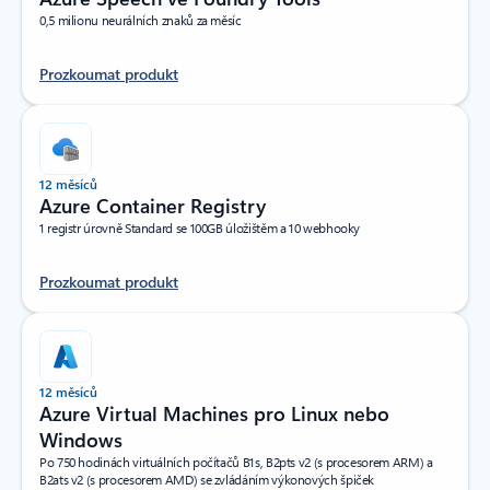
0,5 milionu neurálních znaků za měsíc
Prozkoumat produkt
12 měsíců
Azure Container Registry
1 registr úrovně Standard se 100GB úložištěm a 10 webhooky
Prozkoumat produkt
12 měsíců
Azure Virtual Machines pro Linux nebo
Windows
Po 750 hodinách virtuálních počítačů B1s, B2pts v2 (s procesorem ARM) a
B2ats v2 (s procesorem AMD) se zvládáním výkonových špiček