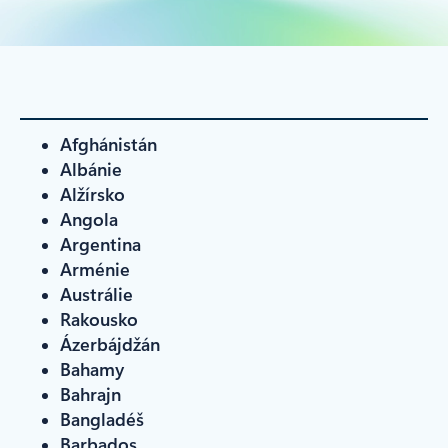
Afghánistán
Albánie
Alžírsko
Angola
Argentina
Arménie
Austrálie
Rakousko
Ázerbájdžán
Bahamy
Bahrajn
Bangladéš
Barbados