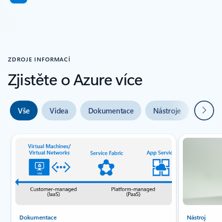
ZDROJE INFORMACÍ
Zjistěte o Azure více
Další
Vše
Videa
Dokumentace
Nástroje
Odbor
Indikátor snímku {0} {1}
Dokumentace
Nástroj