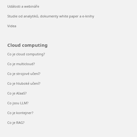
Události a webináře
Studie od analytiků, dokumenty white paper a e-knihy
Videa
Cloud computing
Co je cloud computing?
Co je multicloud?
Co je strojové učení?
Co je hluboké učení?
Co je AIaaS?
Co jsou LLM?
Co je kontejner?
Co je RAG?