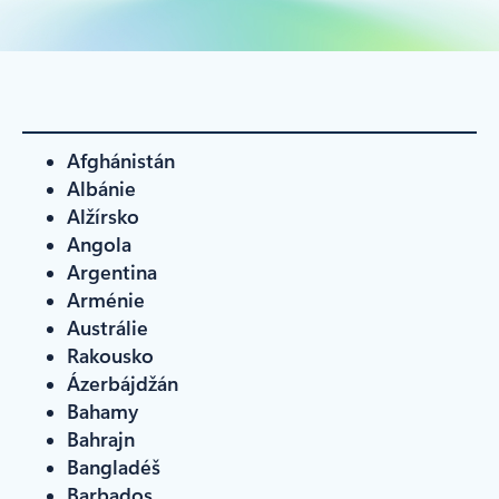
Afghánistán
Albánie
Alžírsko
Angola
Argentina
Arménie
Austrálie
Rakousko
Ázerbájdžán
Bahamy
Bahrajn
Bangladéš
Barbados