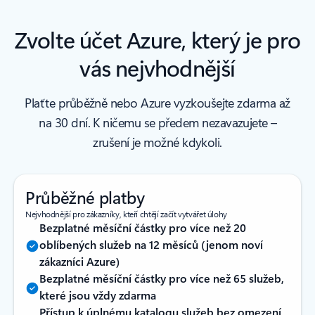
Zvolte účet Azure, který je pro
vás nejvhodnější
Plaťte průběžně nebo Azure vyzkoušejte zdarma až
na 30 dní. K ničemu se předem nezavazujete –⁠⁠
zrušení je možné kdykoli.
Průběžné platby
Nejvhodnější pro zákazníky, kteří chtějí začít vytvářet úlohy
Bezplatné měsíční částky pro více než 20
oblíbených služeb na 12 měsíců (jenom noví
zákazníci Azure)
Bezplatné měsíční částky pro více než 65 služeb,
které jsou vždy zdarma
Přístup k úplnému katalogu služeb bez omezení