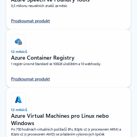
0,5 milionu neurálních znaků za měsíc
Prozkoumat produkt
12 měsíců
Azure Container Registry
1 registr úrovně Standard se 100GB úložištěm a 10 webhooky
Prozkoumat produkt
12 měsíců
Azure Virtual Machines pro Linux nebo
Windows
Po 750 hodinách virtuálních počítačů B1s, B2pts v2 (s procesorem ARM) a
B2ats v2 (s procesorem AMD) se zvládáním výkonových špiček