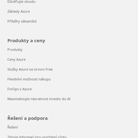
Důvěřujte cloudu
Základy Azure
Příběhy zákazníků
Produkty a ceny
Produkty
Ceny Azure
Služby Azure na úrovni Free
Flexibilní možnosti nákupu
FinOps v Azure
Maximalizujte návratnost investic do AI
Řešení a podpora
Řešení
Zdroje informací pro urychlení růstu