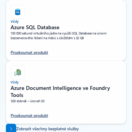
Vždy
Azure SQL Database
100 000 sekund virtuálního jádra na využití SQL Database na úrovni
bezserverového řešení na měsíc s úložištěm s 32 GB
Prozkoumat produkt
Vždy
Azure Document Intelligence ve Foundry
Tools
500 stránek – úroveň S0
Prozkoumat produkt
Zpět na karty
Zobrazit všechny bezplatné služby