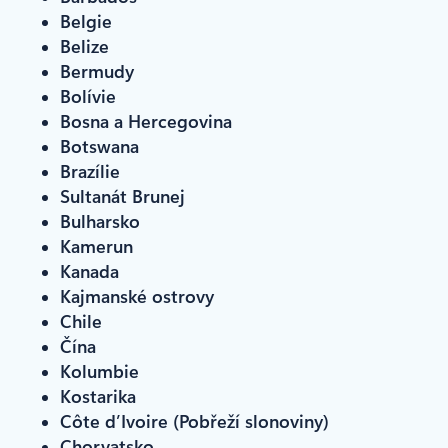
Belgie
Belize
Bermudy
Bolívie
Bosna a Hercegovina
Botswana
Brazílie
Sultanát Brunej
Bulharsko
Kamerun
Kanada
Kajmanské ostrovy
Chile
Čína
Kolumbie
Kostarika
Côte d’Ivoire (Pobřeží slonoviny)
Chorvatsko