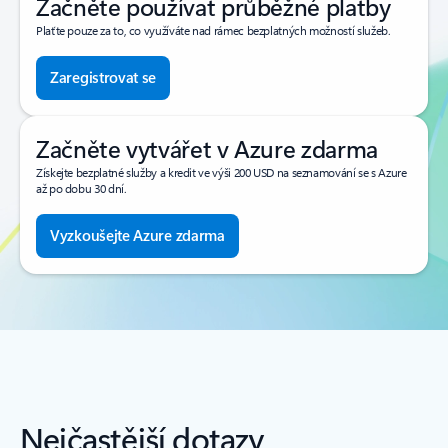
Začněte používat průběžné platby
Plaťte pouze za to, co využíváte nad rámec bezplatných možností služeb.
Zaregistrovat se
Začněte vytvářet v Azure zdarma
Získejte bezplatné služby a kredit ve výši 200 USD na seznamování se s Azure
až po dobu 30 dní.
Vyzkoušejte Azure zdarma
Nejčastější dotazy