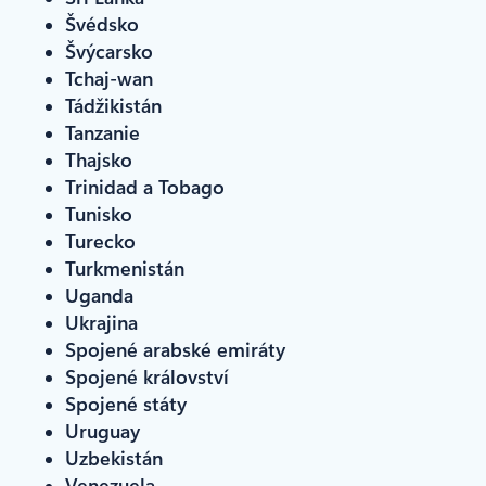
Švédsko
Švýcarsko
Tchaj-wan
Tádžikistán
Tanzanie
Thajsko
Trinidad a Tobago
Tunisko
Turecko
Turkmenistán
Uganda
Ukrajina
Spojené arabské emiráty
Spojené království
Spojené státy
Uruguay
Uzbekistán
Venezuela