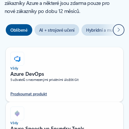
zákazníky Azure a některé jsou zdarma pouze pro
nové zákazníky po dobu 12 měsíců.
Další
Oblíbené
AI + strojové učení
Hybridní a multicloud
Vždy
Azure DevOps
5 uživatelů s neomezenými privátními úložišti Git
Prozkoumat produkt
Vždy
Azure Speech ve Foundry Tools