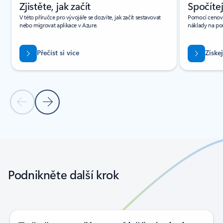
Zjistěte, jak začít
Spočítej
V této příručce pro vývojáře se dozvíte, jak začít sestavovat
Pomocí cenové
nebo migrovat aplikace v Azure.
náklady na po
Přečíst si více
Získe
Předchozí snímek
Další snímek
Zpět na karty
Zpět na ovládací prvky navigace karuselu
Podnikněte další krok