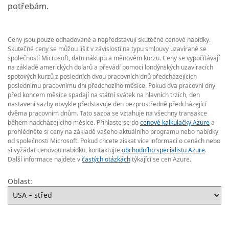
potřebám.
Ceny jsou pouze odhadované a nepředstavují skutečné cenové nabídky.
Skutečné ceny se můžou lišit v závislosti na typu smlouvy uzavírané se
společností Microsoft, datu nákupu a měnovém kurzu. Ceny se vypočítávají
na základě amerických dolarů a převádí pomocí londýnských uzavíracích
spotových kurzů z posledních dvou pracovních dnů předcházejících
poslednímu pracovnímu dni předchozího měsíce. Pokud dva pracovní dny
před koncem měsíce spadají na státní svátek na hlavních trzích, den
nastavení sazby obvykle představuje den bezprostředně předcházející
dvěma pracovním dnům. Tato sazba se vztahuje na všechny transakce
během nadcházejícího měsíce. Přihlaste se do
cenové kalkulačky Azure
a
prohlédněte si ceny na základě vašeho aktuálního programu nebo nabídky
od společnosti Microsoft. Pokud chcete získat více informací o cenách nebo
si vyžádat cenovou nabídku, kontaktujte
obchodního specialistu Azure
.
Další informace najdete v
častých otázkách
týkající se cen Azure.
Oblast: