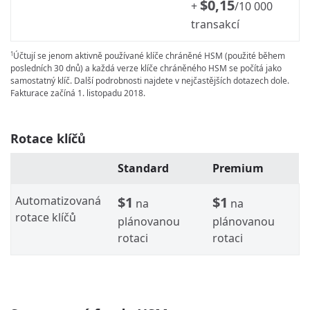
$0,15
+
/10 000
transakcí
Účtují se jenom aktivně používané klíče chráněné HSM (použité během
1
posledních 30 dnů) a každá verze klíče chráněného HSM se počítá jako
samostatný klíč. Další podrobnosti najdete v nejčastějších dotazech dole.
Fakturace začíná 1. listopadu 2018.
Rotace klíčů
Standard
Premium
Automatizovaná
$1
$1
na
na
rotace klíčů
plánovanou
plánovanou
rotaci
rotaci