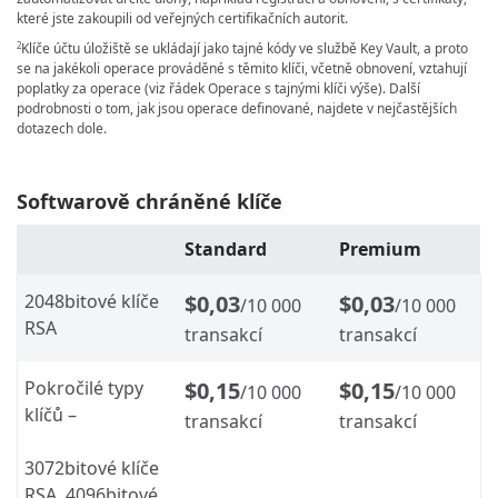
které jste zakoupili od veřejných certifikačních autorit.
Klíče účtu úložiště se ukládají jako tajné kódy ve službě Key Vault, a proto
2
se na jakékoli operace prováděné s těmito klíči, včetně obnovení, vztahují
poplatky za operace (viz řádek Operace s tajnými klíči výše). Další
podrobnosti o tom, jak jsou operace definované, najdete v nejčastějších
dotazech dole.
Softwarově chráněné klíče
Standard
Premium
2048bitové klíče
$0,03
$0,03
/10 000
/10 000
RSA
transakcí
transakcí
Pokročilé typy
$0,15
$0,15
/10 000
/10 000
klíčů
–
transakcí
transakcí
3072bitové klíče
RSA, 4096bitové