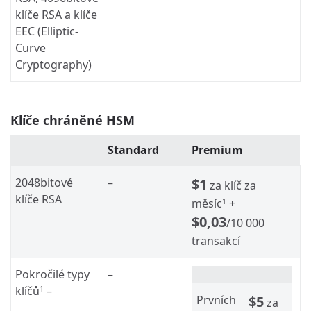
klíče RSA a klíče
EEC (Elliptic-
Curve
Cryptography)
Klíče chráněné HSM
Standard
Premium
2048bitové
–
$1
za klíč za
klíče RSA
měsíc
+
1
$0,03
/10 000
transakcí
Pokročilé typy
–
klíčů
–
1
Prvních
$5
za