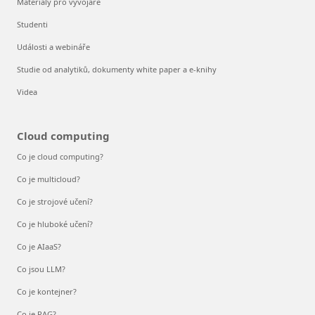
Materiály pro vývojáře
Studenti
Události a webináře
Studie od analytiků, dokumenty white paper a e-knihy
Videa
Cloud computing
Co je cloud computing?
Co je multicloud?
Co je strojové učení?
Co je hluboké učení?
Co je AIaaS?
Co jsou LLM?
Co je kontejner?
Co je RAG?