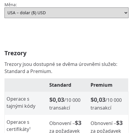
Měna:
Trezory
Trezory jsou dostupné se dvěma úrovněmi služeb:
Standard a Premium.
Standard
Premium
Operace s
$0,03
$0,03
/10 000
/10 000
tajnými kódy
transakcí
transakcí
Operace s
$3
$3
Obnovení –
Obnovení –
certifikáty
1
za požadavek
za požadavek