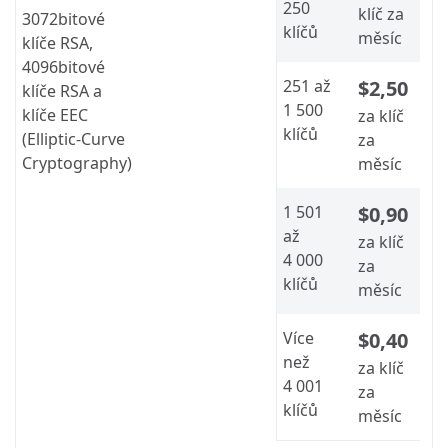
250
klíč za
3072bitové
klíčů
měsíc
klíče RSA,
4096bitové
251 až
$2,50
klíče RSA a
1 500
klíče EEC
za klíč
klíčů
(Elliptic-Curve
za
Cryptography)
měsíc
1 501
$0,90
až
za klíč
4 000
za
klíčů
měsíc
Více
$0,40
než
za klíč
4 001
za
klíčů
měsíc