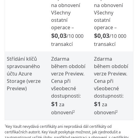
na obnovení
na obnovení
Všechny
Všechny
ostatní
ostatní
operace –
operace –
$0,03
$0,03
/10 000
/10 000
transakcí
transakcí
Střídání klíčů
Zdarma
Zdarma
spravovaného
během období
během období
účtu Azure
verze Preview.
verze Preview.
Storage (verze
Cena při
Cena při
Preview)
všeobecné
všeobecné
dostupnosti:
dostupnosti:
$1
$1
za
za
obnovení
obnovení
2
2
Key Vault nevydává certifikáty ani neprodává dál certifikáty od
1
certifikačních autorit. Key Vault poskytuje možnost, jak zjednodušit a
zautomatizovat určité úlohy, například registraci a obnovení, s certifikáty,