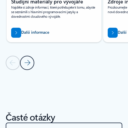
Studijní materiály pro vývojáře
Zdroje i
Najděte si zdroje informací, které potřebujete k tomu, abyste
Prozkoumejte n
se seznámili s hlavními programovacími jazyky a
nové dovednos
dovednostmi cloudového vývojáře.
Další informace
Další
Předchozí snímek
Další snímek
Zpět na ZDROJE INFORMACÍ – oddíl karty Sestavy zdrojů informac
Časté otázky