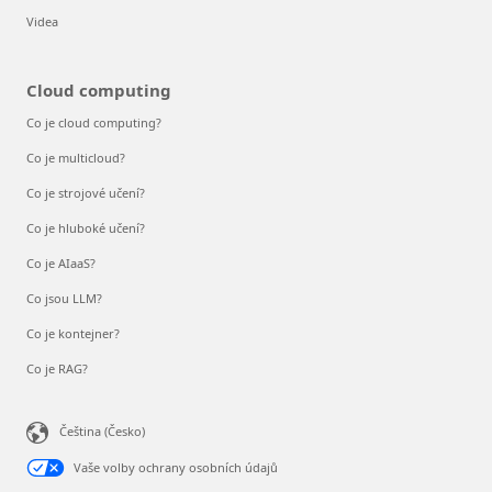
Videa
Cloud computing
Co je cloud computing?
Co je multicloud?
Co je strojové učení?
Co je hluboké učení?
Co je AIaaS?
Co jsou LLM?
Co je kontejner?
Co je RAG?
Čeština (Česko)
Vaše volby ochrany osobních údajů