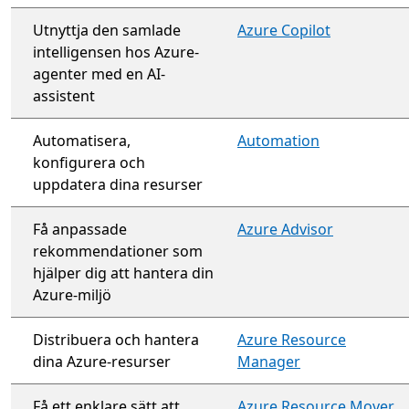
Utnyttja den samlade
Azure Copilot
intelligensen hos Azure-
agenter med en AI-
assistent
Automatisera,
Automation
konfigurera och
uppdatera dina resurser
Få anpassade
Azure Advisor
rekommendationer som
hjälper dig att hantera din
Azure-miljö
Distribuera och hantera
Azure Resource
dina Azure-resurser
Manager
Få ett enklare sätt att
Azure Resource Mover