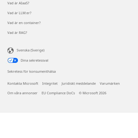
Vad är AIaaS?
Vad är LLM:er?
Vad är en container?
Vad är RAG?
Svenska (Sverige)
Dina sekretessval
Sekretess för konsumenthälsa
Kontakta Microsoft
Integritet
Juridiskt meddelande
Varumärken
Om våra annonser
EU Compliance DoCs
© Microsoft 2026