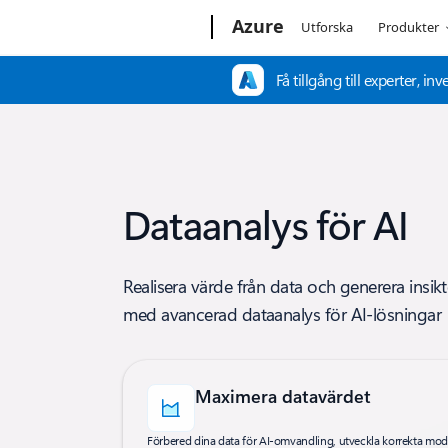
Microsoft
Azure
Utforska
Produkter
Få tillgång till experter, 
Dataanalys för AI
Realisera värde från data och generera insikte
med avancerad dataanalys för AI-lösningar
Maximera datavärdet
Förbered dina data för AI-omvandling, utveckla korrekta mode