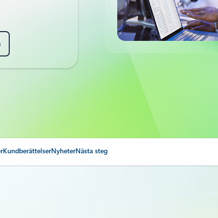
n
r
Kundberättelser
Nyheter
Nästa steg