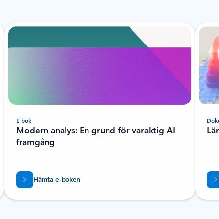
E-bok
Dok
Modern analys: En grund för varaktig AI-
Lä
framgång
Hämta e-boken