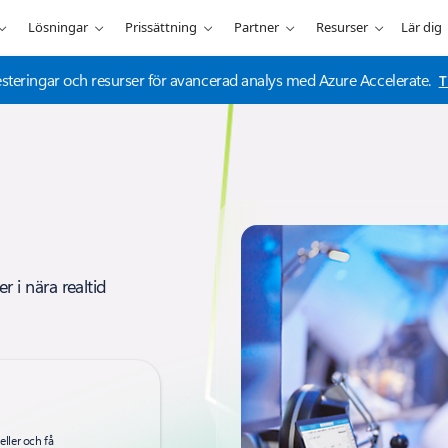
Lösningar
Prissättning
Partner
Resurser
Lär dig
investeringar och resurser för avancerad analys med Azure Accelerate.
T
r i nära realtid
ller och få