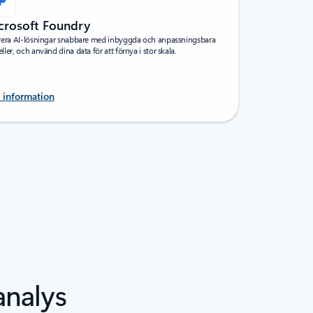
crosoft Foundry
rera AI-lösningar snabbare med inbyggda och anpassningsbara
ler, och använd dina data för att förnya i stor skala.
 information
analys