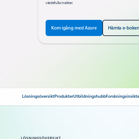
värdefulla insikter.
Kom igång med Azure
Hämta e-boke
Lösningsöversikt
Produkter
Utbildningshubb
Forskningsinsikte
LÖSNINGSÖVERSIKT