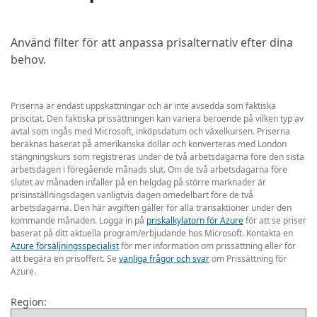
Använd filter för att anpassa prisalternativ efter dina
behov.
Priserna är endast uppskattningar och är inte avsedda som faktiska
priscitat. Den faktiska prissättningen kan variera beroende på vilken typ av
avtal som ingås med Microsoft, inköpsdatum och växelkursen. Priserna
beräknas baserat på amerikanska dollar och konverteras med London
stängningskurs som registreras under de två arbetsdagarna före den sista
arbetsdagen i föregående månads slut. Om de två arbetsdagarna före
slutet av månaden infaller på en helgdag på större marknader är
prisinställningsdagen vanligtvis dagen omedelbart före de två
arbetsdagarna. Den här avgiften gäller för alla transaktioner under den
kommande månaden. Logga in på
priskalkylatorn för Azure
för att se priser
baserat på ditt aktuella program/erbjudande hos Microsoft. Kontakta en
Azure försäljningsspecialist
för mer information om prissättning eller för
att begära en prisoffert. Se
vanliga frågor och svar
om Prissättning för
Azure.
Region: