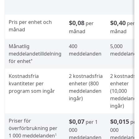
Pris per enhet och
$0,08
$0,40
per
per
månad
månad
månad
Månatlig
400
5,000
meddelandetilldelning
meddelanden
meddeland
för enhet
*
Kostnadsfria
2 kostnadsfria
2 kostnadsf
kvantiteter per
enheter (800
enheter
program som ingår
meddelanden
(10,000
ingår)
meddeland
ingår)
Priser för
$0,07
$0,015
per 1
per
överförbrukning per
000
000
1 000 meddelanden
1
meddelanden
meddeland