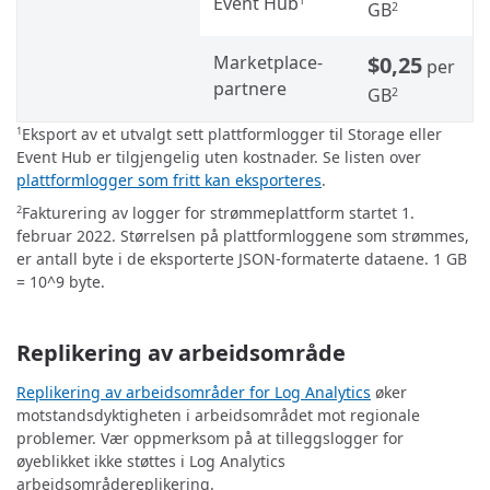
Event Hub
GB
2
Marketplace-
$0,25
per
partnere
GB
2
Eksport av et utvalgt sett plattformlogger til Storage eller
1
Event Hub er tilgjengelig uten kostnader. Se listen over
plattformlogger som fritt kan eksporteres
.
Fakturering av logger for strømmeplattform startet 1.
2
februar 2022. Størrelsen på plattformloggene som strømmes,
er antall byte i de eksporterte JSON-formaterte dataene. 1 GB
= 10^9 byte.
Replikering av arbeidsområde
Replikering av arbeidsområder for Log Analytics
øker
motstandsdyktigheten i arbeidsområdet mot regionale
problemer. Vær oppmerksom på at tilleggslogger for
øyeblikket ikke støttes i Log Analytics
arbeidsområdereplikering.