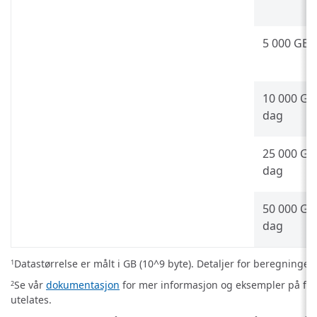
5 000 GB 
10 000 GB
dag
25 000 GB
dag
50 000 GB
dag
Datastørrelse er målt i GB (10^9 byte). Detaljer for beregningen
1
Se vår
dokumentasjon
for mer informasjon og eksempler på fak
2
utelates.