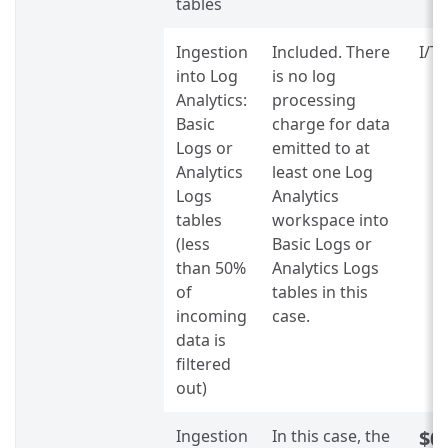
tables
Ingestion
Included. There
I/T
into Log
is no log
Analytics:
processing
Basic
charge for data
Logs or
emitted to at
Analytics
least one Log
Logs
Analytics
tables
workspace into
(less
Basic Logs or
than 50%
Analytics Logs
of
tables in this
incoming
case.
data is
filtered
out)
Ingestion
In this case, the
$0