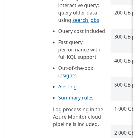
interactive query;
query older data
200 GB pe
using
search jobs
Query cost included
300 GB pe
Fast query
performance with
full KQL support
400 GB pe
Out-of-the-box
insights
500 GB pe
Alerting
Summary rules
1 000 GB 
Log processing in the
Azure Monitor cloud
pipeline is included.
2 000 GB 