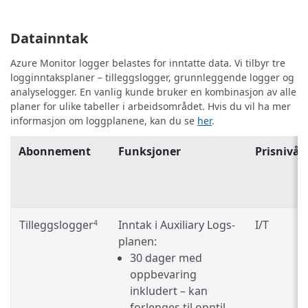
Datainntak
Azure Monitor logger belastes for inntatte data. Vi tilbyr tre
logginntaksplaner – tilleggslogger, grunnleggende logger og
analyselogger. En vanlig kunde bruker en kombinasjon av alle
planer for ulike tabeller i arbeidsområdet. Hvis du vil ha mer
informasjon om loggplanene, kan du se
her
.
Abonnement
Funksjoner
Prisnivå
Tilleggslogger
Inntak i Auxiliary Logs-
I/T
4
planen:
30 dager med
oppbevaring
inkludert – kan
forlenges til opptil