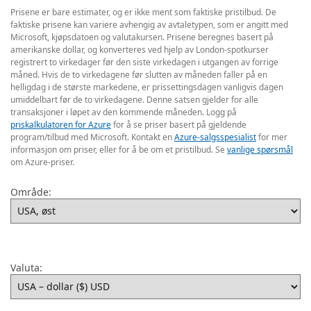
Prisene er bare estimater, og er ikke ment som faktiske pristilbud. De
faktiske prisene kan variere avhengig av avtaletypen, som er angitt med
Microsoft, kjøpsdatoen og valutakursen. Prisene beregnes basert på
amerikanske dollar, og konverteres ved hjelp av London-spotkurser
registrert to virkedager før den siste virkedagen i utgangen av forrige
måned. Hvis de to virkedagene før slutten av måneden faller på en
helligdag i de største markedene, er prissettingsdagen vanligvis dagen
umiddelbart før de to virkedagene. Denne satsen gjelder for alle
transaksjoner i løpet av den kommende måneden. Logg på
priskalkulatoren for Azure
for å se priser basert på gjeldende
program/tilbud med Microsoft. Kontakt en
Azure-salgsspesialist
for mer
informasjon om priser, eller for å be om et pristilbud. Se
vanlige spørsmål
om Azure-priser.
Område:
Valuta: