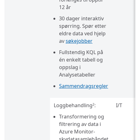
12 år
30 dager interaktiv
spørring. Spør etter
eldre data ved hjelp
av
søkejobber
Fullstendig KQL på
én enkelt tabell og
oppslag i
Analysetabeller
Sammendragsregler
Loggbehandling
:
I/T
2
Transformering og
filtrering av data i
Azure Monitor-
skydatasamlebåndet