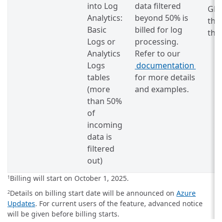
into Log
data filtered
GB 
Analytics:
beyond 50% is
the
Basic
billed for log
thr
Logs or
processing.
Analytics
Refer to our
Logs
documentation
tables
for more details
(more
and examples.
than 50%
of
incoming
data is
filtered
out)
Billing will start on October 1, 2025.
1
Details on billing start date will be announced on
Azure
2
Updates
. For current users of the feature, advanced notice
will be given before billing starts.