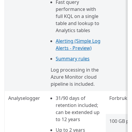
Fast query
performance with
full KQL on a single
table and lookup to
Analytics tables
Alerting (Simple Log
Alerts - Preview)
Summary rules
Log processing in the
Azure Monitor cloud
pipeline is included.
Analyselogger
31/90 days of
Forbruksb
retention included;
can be extended up
to 12 years
100 GB pe
Up to 2 years