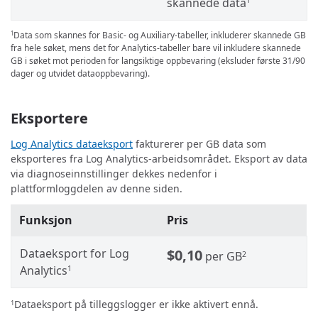
skannede data
1
Data som skannes for Basic- og Auxiliary-tabeller, inkluderer skannede GB
1
fra hele søket, mens det for Analytics-tabeller bare vil inkludere skannede
GB i søket mot perioden for langsiktige oppbevaring (eksluder første 31/90
dager og utvidet dataoppbevaring).
Eksportere
Log Analytics dataeksport
fakturerer per GB data som
eksporteres fra Log Analytics-arbeidsområdet. Eksport av data
via diagnoseinnstillinger dekkes nedenfor i
plattformloggdelen av denne siden.
Funksjon
Pris
Dataeksport for Log
$0,10
per GB
2
Analytics
1
Dataeksport på tilleggslogger er ikke aktivert ennå.
1