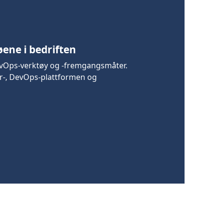
øene i bedriften
DevOps-verktøy og -fremgangsmåter.
er-, DevOps-plattformen og