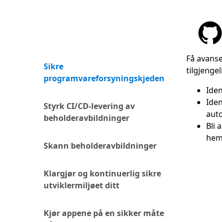
Få avanse
Sikre
tilgjenge
programvareforsyningskjeden
Iden
Iden
Styrk CI/CD-levering av
auto
beholderavbildninger
Bli 
hem
Skann beholderavbildninger
Klargjør og kontinuerlig sikre
utviklermiljøet ditt
Tilbake t
Kjør appene på en sikker måte