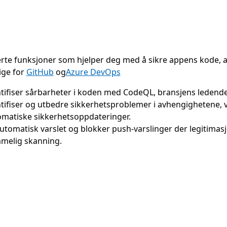
rte funksjoner som hjelper deg med å sikre appens kode,
lige for
GitHub
og
Azure DevOps
tifiser sårbarheter i koden med CodeQL, bransjens leden
tifiser og utbedre sikkerhetsproblemer i avhengighetene, 
matiske sikkerhetsoppdateringer.
automatisk varslet og blokker push-varslinger der legitimasjo
melig skanning.
il faner