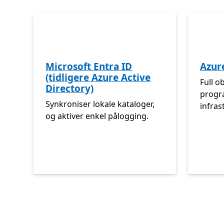
Microsoft Entra ID
Azur
(tidligere Azure Active
Full o
Directory)
progr
Synkroniser lokale kataloger,
infras
og aktiver enkel pålogging.