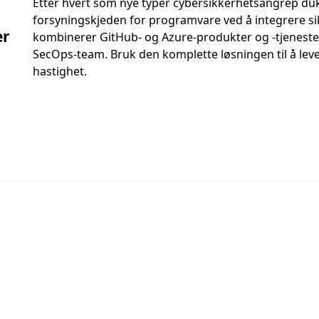
Etter hvert som nye typer cybersikkerhetsangrep duk
forsyningskjeden for programvare ved å integrere sik
er
kombinerer GitHub- og Azure-produkter og -tjenest
SecOps-team. Bruk den komplette løsningen til å lev
hastighet.