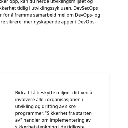
ker opp, kan du herde utviklingsmiljøet og
kerhet tidlig i utviklingssyklusen. DevSecOps
er for å fremme samarbeid mellom DevOps- og
ere sikrere, mer nyskapende apper i DevOps-
Bidra til å beskytte miljøet ditt ved å
involvere alle i organisasjonen i
utvikling og drifting av sikre
programmer. "Sikkerhet fra starten
av" handler om implementering av
sikkerhetstenkning i de tidligste