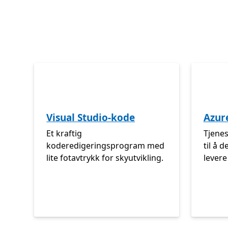
Visual Studio-kode
Azur
Et kraftig
Tjene
koderedigeringsprogram med
til å 
lite fotavtrykk for skyutvikling.
lever