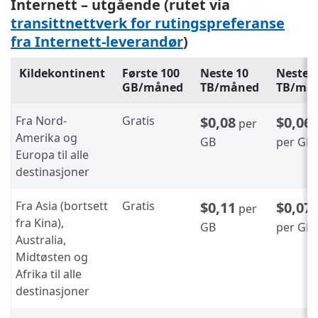
Internett – utgående (rutet via
transittnettverk for rutingspreferanse
fra Internett-leverandør
)
Kildekontinent
Første 100
Neste 10
Neste 
GB/måned
TB/måned
TB/må
Fra Nord-
Gratis
$0,08
$0,06
per
Amerika og
GB
per GB
Europa til alle
destinasjoner
Fra Asia (bortsett
Gratis
$0,11
$0,07
per
fra Kina),
GB
per GB
Australia,
Midtøsten og
Afrika til alle
destinasjoner