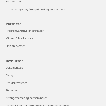
Kundestøtte
Demonstrasjon og live spørsmål og svar om Azure
Partnere
Programvareutviklingsfirmaer
Microsoft Marketplace
Finn en partner
Ressurser
Dokumentasjon
Blogg
Utviklerressurser
Studenter
Arrangementer og nettseminarer
Analyserapporter, tekniske dokumenter og e-bøker