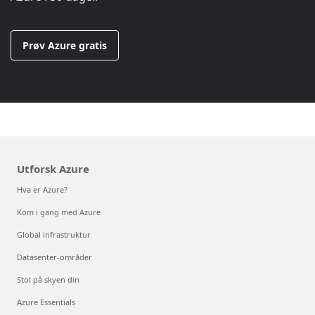
Prøv Azure gratis
Utforsk Azure
Hva er Azure?
Kom i gang med Azure
Global infrastruktur
Datasenter-områder
Stol på skyen din
Azure Essentials