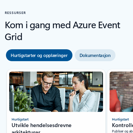
RESSURSER
Kom i gang med Azure Event
Grid
Hurtigstarter og opplæringer
Dokumentasjon
Bla gjennom Ressurser – faneinndelingen for hurtigstarter og opplæri
Hurtigstart
Hurtigstart
Utvikle hendelsesdrevne
Kontroll
arkitekturer
Publiser og ab