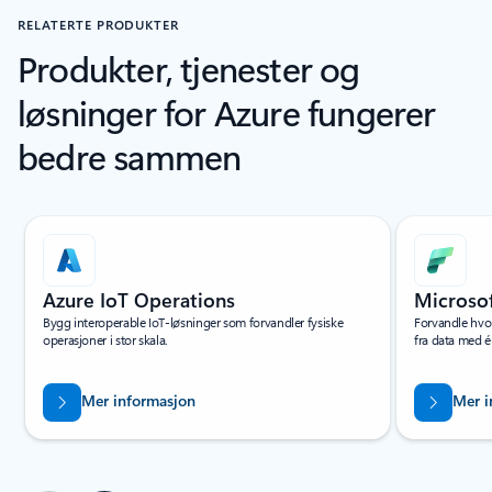
RELATERTE PRODUKTER
Produkter, tjenester og
løsninger for Azure fungerer
bedre sammen
Bla gjennom skjermlesertekst for enkeltlysbilde
Azure IoT Operations
Microsof
Bygg interoperable IoT-løsninger som forvandler fysiske
Forvandle hvor
operasjoner i stor skala.
fra data med é
Mer informasjon
Mer i