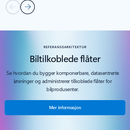
Forrige lysbilde
Neste lysbilde
Tilbake til delen Relaterte produkter
REFERANSEARKITEKTUR
Biltilkoblede flåter
Se hvordan du bygger komponerbare, datasentrerte
løsninger og administrerer tilkoblede flåter for
bilprodusenter.
Mer informasjon