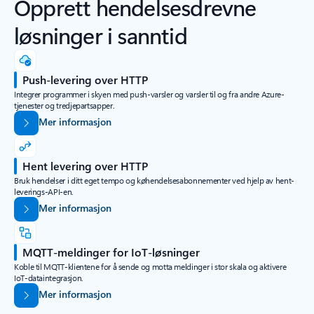
Opprett hendelsesdrevne
løsninger i sanntid
Push-levering over HTTP
Integrer programmer i skyen med push-varsler og varsler til og fra andre Azure-
tjenester og tredjepartsapper.
Mer informasjon
Hent levering over HTTP
Bruk hendelser i ditt eget tempo og køhendelsesabonnementer ved hjelp av hent-
leverings-API-en.
Mer informasjon
MQTT-meldinger for IoT-løsninger
Koble til MQTT-klientene for å sende og motta meldinger i stor skala og aktivere
IoT-dataintegrasjon.
Mer informasjon