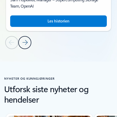
Team, OpenAI
Les historien
Forrige lysbilde
Neste lysbilde
Tilbake til inndelingen KUNDEHISTORIER
NYHETER OG KUNNGJØRINGER
Utforsk siste nyheter og
hendelser
Viser lysbilde 1 av 5