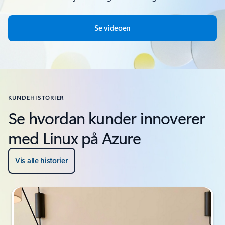
Se videoen
KUNDEHISTORIER
Se hvordan kunder innoverer
med Linux på Azure
Vis alle historier
Lysbildeindikator {0} {1}