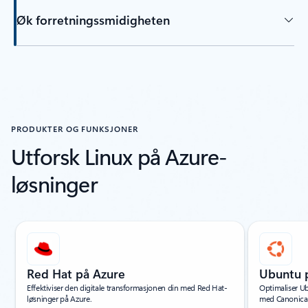
Øk forretningssmidigheten
PRODUKTER OG FUNKSJONER
Utforsk Linux på Azure-
løsninger
Viser lysbilde 1 av 14
Red Hat på Azure
Ubuntu 
Effektiviser den digitale transformasjonen din med Red Hat-
Optimaliser Ub
løsninger på Azure.
med Canonical