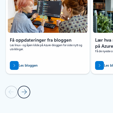
Få oppdateringer fra bloggen
Lær hva
Les linux- og åpen kilde på Azure-bloggen for siste nytt og
på Azur
utviklinger.
Få de nyeste 
Les bloggen
Les b
Forrige lysbilde
Neste lysbilde
Tilbake til delen NYHETER OG KUNNGJØRINGER