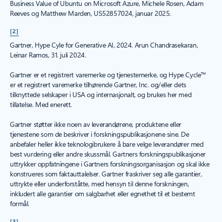
Business Value of Ubuntu on Microsoft Azure, Michele Rosen, Adam
Reeves og Matthew Marden, US52857024, januar 2025.
[2]
Gartner, Hype Cyle for Generative AI, 2024. Arun Chandrasekaran,
Leinar Ramos, 31. juli 2024.
Gartner er et registrert varemerke og tjenestemerke, og Hype Cycle™
er et registrert varemerke tilhørende Gartner, Inc. og/eller dets
tilknyttede selskaper i USA og internasjonalt, og brukes her med
tillatelse. Med enerett.
Gartner støtter ikke noen av leverandørene, produktene eller
tjenestene som de beskriver i forskningspublikasjonene sine. De
anbefaler heller ikke teknologibrukere å bare velge leverandører med
best vurdering eller andre skussmål. Gartners forskningspublikasjoner
uttrykker oppfatningene i Gartners forskningsorganisasjon og skal ikke
konstrueres som faktauttalelser. Gartner fraskriver seg alle garantier,
uttrykte eller underforståtte, med hensyn til denne forskningen,
inkludert alle garantier om salgbarhet eller egnethet til et bestemt
formål.
[3]