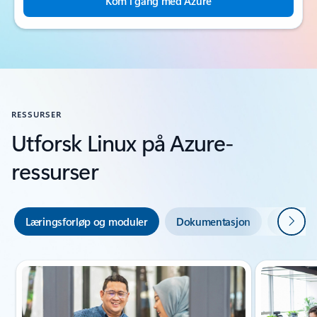
Kom i gang med Azure
RESSURSER
Utforsk Linux på Azure-
ressurser
Neste
Læringsforløp og moduler
Dokumentasjon
Bransje
Lysbildeindikator {0} {1}