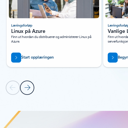
Læringsforløp
Læringsforlø
Linux på Azure
Vanlige 
Finn ut hvordan du distribuerer og administrerer Linux på
Finn ut hvorda
Azure.
serverfunksjon
Start opplæringen
Begyn
Forrige lysbilde
Neste lysbilde
Tilbake til faner
Tilbake til ressurser – faneinndeling for læringsforløp og moduler