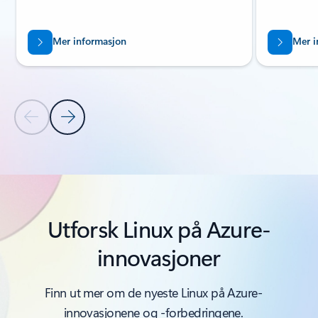
Mer informasjon
Mer i
Forrige lysbilde
Neste lysbilde
Tilbake til delen PRODUKTER OG FUNKSJONER
Utforsk Linux på Azure-
innovasjoner
Finn ut mer om de nyeste Linux på Azure-
innovasjonene og -forbedringene.