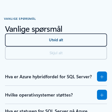
Tilbake til Ressurser – faneinndeling for hurtigstarter og opplæring
VANLIGE SPØRSMÅL
Vanlige spørsmål
Utvid alt
Skjul alt
Hva er Azure hybridfordel for SQL Server?
Hvilke operativsystemer støttes?
Hva er statusen for SQL Server på Azure