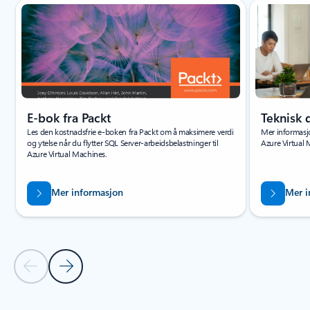
Bla gjennom Ressurser – faneinndelingen for hurtigstarter og opplæri
E-bok fra Packt
Teknisk
Les den kostnadsfrie e-boken fra Packt om å maksimere verdi
Mer informasj
og ytelse når du flytter SQL Server-arbeidsbelastninger til
Azure Virtual 
Azure Virtual Machines.
Mer informasjon
Mer i
Forrige lysbilde – faneinndeling for hurtigstarter og opplæ
Neste lysbilde – faneinndeling for hurtigstarter og
Tilbake til faner