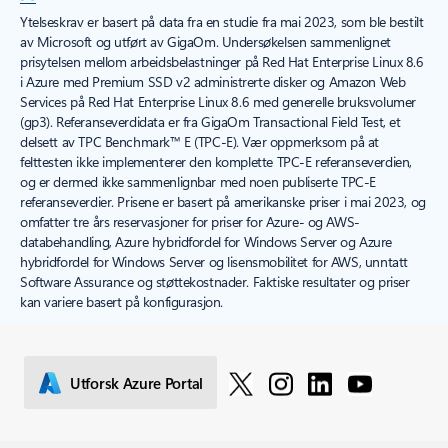
Ytelseskrav er basert på data fra en studie fra mai 2023, som ble bestilt
av Microsoft og utført av GigaOm. Undersøkelsen sammenlignet
prisytelsen mellom arbeidsbelastninger på Red Hat Enterprise Linux 8.6
i Azure med Premium SSD v2 administrerte disker og Amazon Web
Services på Red Hat Enterprise Linux 8.6 med generelle bruksvolumer
(gp3). Referanseverdidata er fra GigaOm Transactional Field Test, et
delsett av TPC Benchmark™ E (TPC-E). Vær oppmerksom på at
felttesten ikke implementerer den komplette TPC-E referanseverdien,
og er dermed ikke sammenlignbar med noen publiserte TPC-E
referanseverdier. Prisene er basert på amerikanske priser i mai 2023, og
omfatter tre års reservasjoner for priser for Azure- og AWS-
databehandling, Azure hybridfordel for Windows Server og Azure
hybridfordel for Windows Server og lisensmobilitet for AWS, unntatt
Software Assurance og støttekostnader. Faktiske resultater og priser
kan variere basert på konfigurasjon.
Utforsk Azure Portal