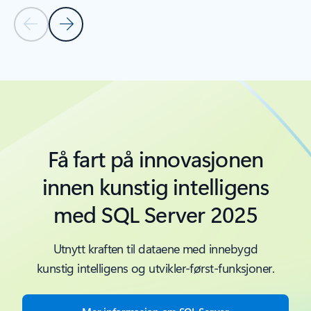
Forrige lysbilde – faneinndeling for hurtigstarter og opplæ
Neste lysbilde – faneinndeling for hurtigstarter og
Tilbake til Ressurser – faneinndeling for hurtigstarter og opplæring
Få fart på innovasjonen
innen kunstig intelligens
med SQL Server 2025
Utnytt kraften til dataene med innebygd
kunstig intelligens og utvikler-først-funksjoner.