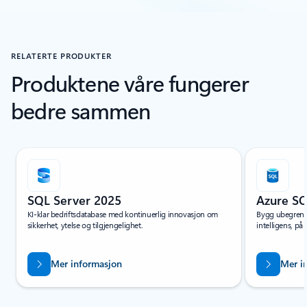
RELATERTE PRODUKTER
Produktene våre fungerer
bedre sammen
Bla gjennom Ressurser – faneinndelingen for hurtigstarter og opplæri
SQL Server 2025
Azure S
KI-klar bedriftsdatabase med kontinuerlig innovasjon om
Bygg ubegrensed
sikkerhet, ytelse og tilgjengelighet.
intelligens, på
Mer informasjon
Mer i