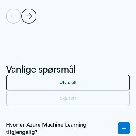
Forrige lysbilde
Neste lysbilde
Tilbake til faner
Tilbake til RESSURSER – faneinndeling for opplæring for nybegynn
Vanlige spørsmål
Utvid alt
Skjul alt
Hvor er Azure Machine Learning
tilgjengelig?