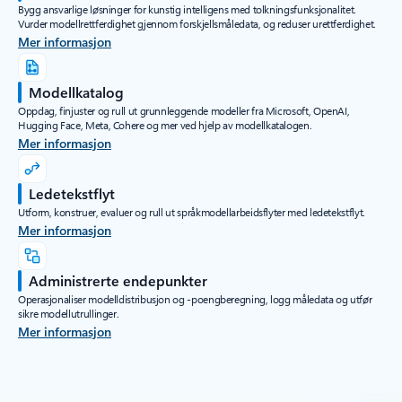
Bygg ansvarlige løsninger for kunstig intelligens med tolkningsfunksjonalitet.
Vurder modellrettferdighet gjennom forskjellsmåledata, og reduser urettferdighet.
Mer informasjon
Modellkatalog
Oppdag, finjuster og rull ut grunnleggende modeller fra Microsoft, OpenAI,
Hugging Face, Meta, Cohere og mer ved hjelp av modellkatalogen.
Mer informasjon
Ledetekstflyt
Utform, konstruer, evaluer og rull ut språkmodellarbeidsflyter med ledetekstflyt.
Mer informasjon
Administrerte endepunkter
Operasjonaliser modelldistribusjon og -poengberegning, logg måledata og utfør
sikre modellutrullinger.
Mer informasjon