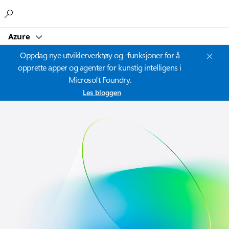
Microsoft
Azure
Oppdag nye utviklerverktøy og -funksjoner for å
opprette apper og agenter for kunstig intelligens i
Microsoft Foundry.
Les bloggen