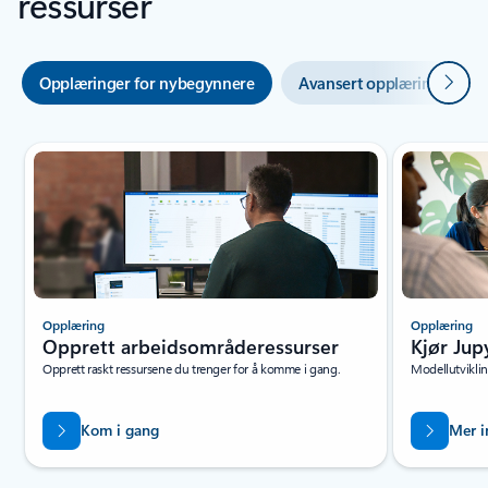
ressurser
Neste
Opplæringer for nybegynnere
Avansert opplæring
Opplæring
Opplæring
Opprett arbeidsområderessurser
Kjør Jup
Opprett raskt ressursene du trenger for å komme i gang.
Modellutviklin
Kom i gang
Mer i