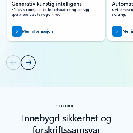
Generativ kunstig intelligens
Automat
Effektiviser prosjekter for ledetekstutforming og bygg
Utvikle maskin
språkmodellbaserte programmer.
skalering.
Mer informasjon
Mer i
Forrige lysbilde
Neste lysbilde
Tilbake til FUNKSJONER-inndelingen
SIKKERHET
Innebygd sikkerhet og
forskriftssamsvar