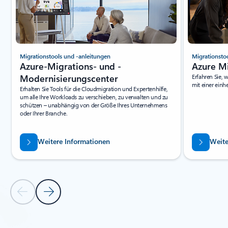
Migrationstools und -anleitungen
Migrationsto
Azure-Migrations- und -
Azure M
Modernisierungscenter
Erfahren Sie,
mit einer einh
Erhalten Sie Tools für die Cloudmigration und Expertenhilfe,
um alle Ihre Workloads zu verschieben, zu verwalten und zu
schützen – unabhängig von der Größe Ihres Unternehmens
oder Ihrer Branche.
Weitere Informationen
Weite
Vorherige Folie
Nächste Folie
Zurück zu Registerkarten